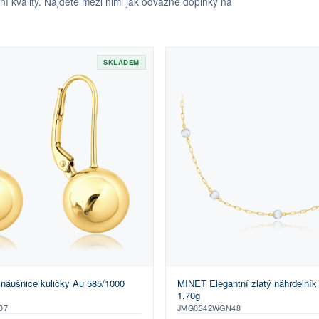
 kvality. Najdete mezi nimi jak odvážné doplňky na
SKLADEM
náušnice kuličky Au 585/1000
MINET Elegantní zlatý náhrdelník
1,70g
07
JMG0342WGN48