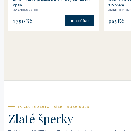
opály
zirkonem
JMAN0686SE00
JMAD0071SN
1 390 Kč
965 Kč
DO KOŠÍKU
14K ŽLUTÉ ZLATO · BÍLÉ · ROSE GOLD
Zlaté šperky