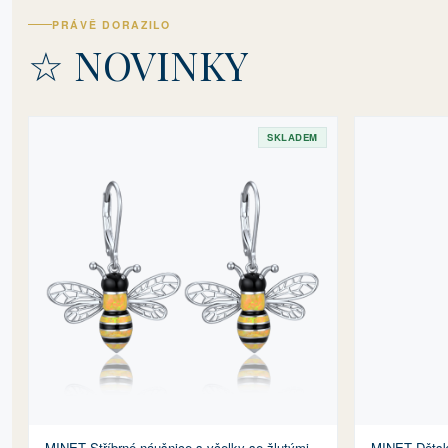
PRÁVĚ DORAZILO
☆ NOVINKY
SKLADEM
MINET Stříbrné náušnice s včelky se žlutými
MINET Dětský