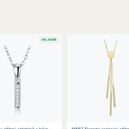
SKLADEM
 stříbrný náhrdelník s bílým
MINET Elegantní pozlacený stříbr