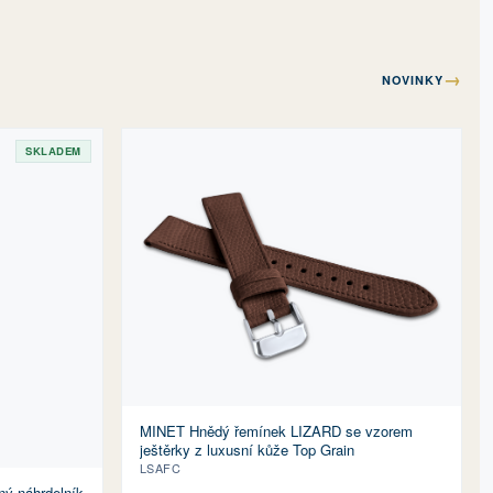
→
NOVINKY
SKLADEM
MINET Hnědý řemínek LIZARD se vzorem
ještěrky z luxusní kůže Top Grain
LSAFC
ný náhrdelník