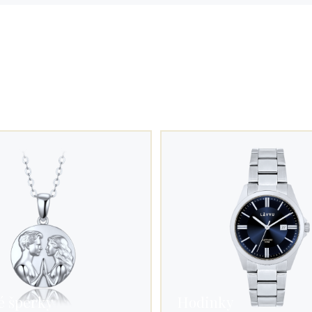
é šperky
Hodinky