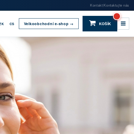
Kontakt
Kontaktujte nás
|
Velkoobchodní e-shop →
KOŠÍK
ZK
CS