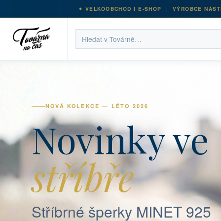
VELKOOBCHOD I E-SHOP | VÝROBCE NÁST
NOVÁ KOLEKCE — LÉTO 2026
Novinky ve
stříbře
Stříbrné šperky MINET 925