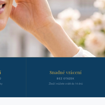
í
Snadné vrácení
Ů
BEZ OTÁZEK
ky
Zboží můžete vrátit do 14 dnů