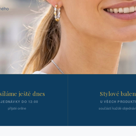
aného
íláme ještě dnes
Stylové balen
JEDNÁVKY DO 12:00
U VŠECH PRODUKT
přijaté online
součástí každé objednáv