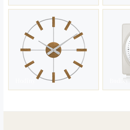
Hodiny
Budíky