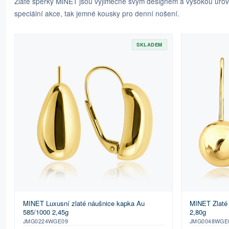
Zlaté šperky MINET jsou výjimečné svým designem a vysokou úrovní
speciální akce, tak jemné kousky pro denní nošení.
SKLADEM
MINET Luxusní zlaté náušnice kapka Au
MINET Zlaté 
585/1000 2,45g
2,80g
JMG0224WGE09
JMG0048WGE