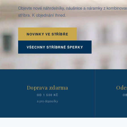
Objevte nové náhrdelníky, náušnice a náramky z kombinov
stříbra. K objednání ihned.
NOVINKY VE STŘÍBŘE
VŠECHNY STŘÍBRNÉ ŠPERKY
Doprava zdarma
Odes
OD 1 500 KČ
OB
a pro doposílky