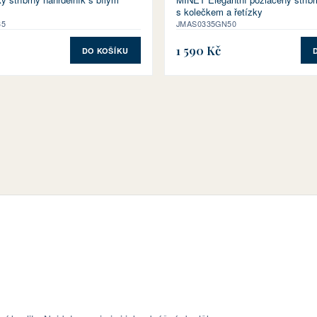
s kolečkem a řetízky
35
JMAS0335GN50
1 590 Kč
DO KOŠÍKU