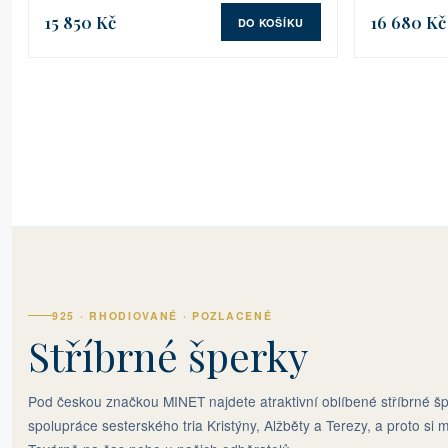
15 850 Kč
16 680 Kč
DO KOŠÍKU
925 · RHODIOVANÉ · POZLACENÉ
Stříbrné šperky
Pod českou značkou MINET najdete atraktivní oblíbené stříbrné šp
spolupráce sesterského tria Kristýny, Alžběty a Terezy, a proto si m