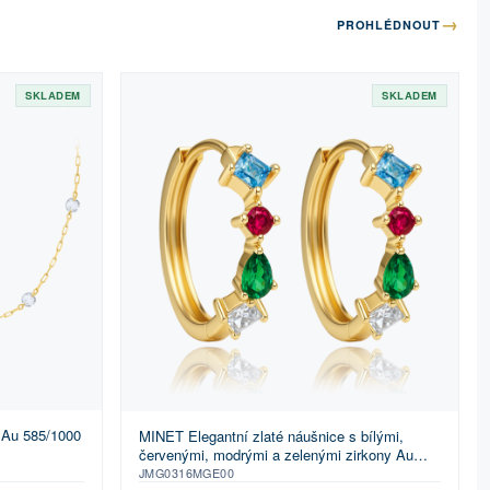
→
PROHLÉDNOUT
SKLADEM
SKLADEM
 Au 585/1000
MINET Elegantní zlaté náušnice s bílými,
červenými, modrými a zelenými zirkony Au
585/1000 1,65g
JMG0316MGE00