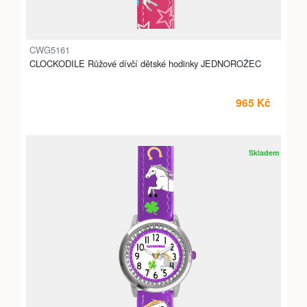
CWG5161
CLOCKODILE Růžové dívčí dětské hodinky JEDNOROŽEC
965 Kč
Skladem