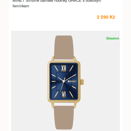
MINET Stříbrné dámské hodinky GRACE s ocelovým
řemínkem
2 590 Kč
Skladem