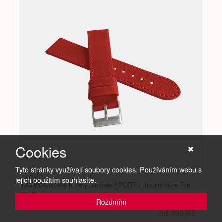
Cookies
Tyto stránky využívají soubory cookies. Používáním webu s
LSAUR
jejich použitím souhlasíte.
LAVVU Červený prošitý řemínek SPORT z luxusní kůže Top
Grain
Rozumím
od 495 Kč