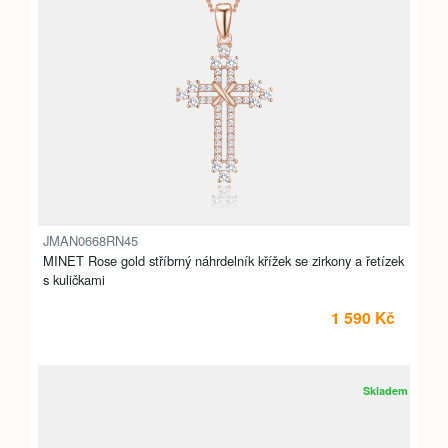
JMAN0668RN45
MINET Rose gold stříbrný náhrdelník křížek se zirkony a řetízek
s kuličkami
1 590 Kč
Skladem