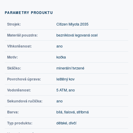
PARAMETRY PRODUKTU
Strojek:
Citizen Miyota 2035
Materiál pouzdra:
bezniklová legovaná ocel
Vlhkotěsnost:
ano
Motiv:
kočka
Sklíčko:
minerální tvrzené
Povrchová úprava:
leštěný kov
Vodotěsnost:
5 ATM, ano
Sekundová ručička:
ano
Barva:
bílá, fialová, stříbrná
Typ produktu:
dětské, dívčí