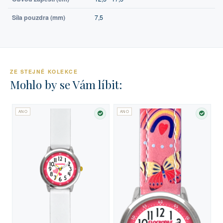
Síla pouzdra (mm)
7,5
ZE STEJNÉ KOLEKCE
Mohlo by se Vám líbit:
ANO
ANO
SKLADEM
SKLA