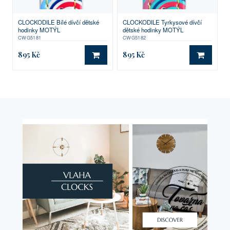
CLOCKODILE Bílé dívčí dětské
CLOCKODILE Tyrkysové dívčí
hodinky MOTÝL
dětské hodinky MOTÝL
CWG5181
CWG5182
895 Kč
895 Kč
DO KOŠÍKU
DO KO