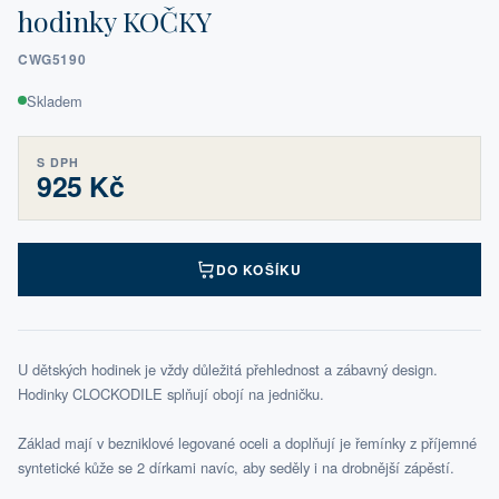
hodinky KOČKY
CWG5190
Skladem
S DPH
925 Kč
DO KOŠÍKU
U dětských hodinek je vždy důležitá přehlednost a zábavný design.
Hodinky CLOCKODILE splňují obojí na jedničku.
Základ mají v bezniklové legované oceli a doplňují je řemínky z příjemné
syntetické kůže se 2 dírkami navíc, aby seděly i na drobnější zápěstí.