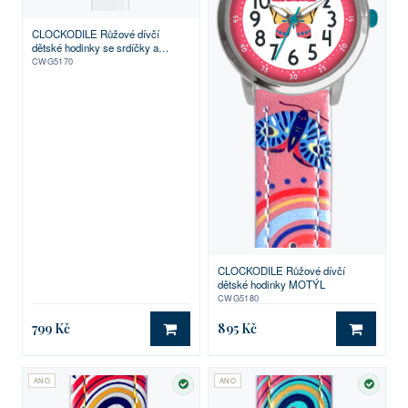
CLOCKODILE Růžové dívčí
dětské hodinky se srdíčky a
silikonovým řemínkem
CWG5170
CLOCKODILE Růžové dívčí
dětské hodinky MOTÝL
CWG5180
799 Kč
895 Kč
DO KOŠÍKU
DO KO
ANO
ANO
SKLADEM
SKLA