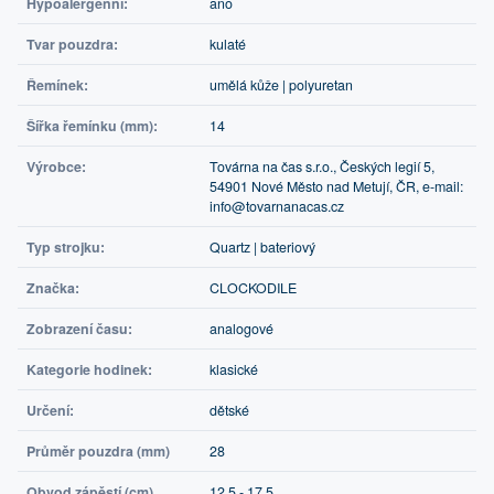
Hypoalergenní:
ano
Tvar pouzdra:
kulaté
Řemínek:
umělá kůže | polyuretan
Šířka řemínku (mm):
14
Výrobce:
Továrna na čas s.r.o., Českých legií 5,
54901 Nové Město nad Metují, ČR, e-mail:
info@tovarnanacas.cz
Typ strojku:
Quartz | bateriový
Značka:
CLOCKODILE
Zobrazení času:
analogové
Kategorie hodinek:
klasické
Určení:
dětské
Průměr pouzdra (mm)
28
Obvod zápěstí (cm)
12,5 - 17,5