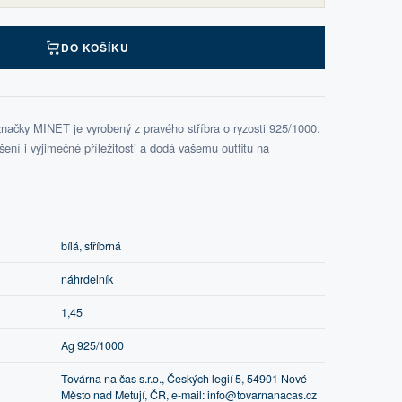
DO KOŠÍKU
značky MINET je vyrobený z pravého stříbra o ryzosti 925/1000.
ní i výjimečné příležitosti a dodá vašemu outfitu na
bílá, stříbrná
náhrdelník
1,45
Ag 925/1000
Továrna na čas s.r.o., Českých legií 5, 54901 Nové
Město nad Metují, ČR, e-mail: info@tovarnanacas.cz