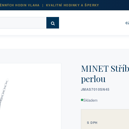
ĚNNÝCH HODIN VLAHA | KVALITNÍ HODINKY A ŠPERKY
C
MINET Stříb
perlou
JMAS7010SN45
Skladem
S DPH