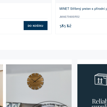
MINET Stříbrný prsten s přírodní p
JMAS7060SR52
585 Kč
DO KOŠÍKU