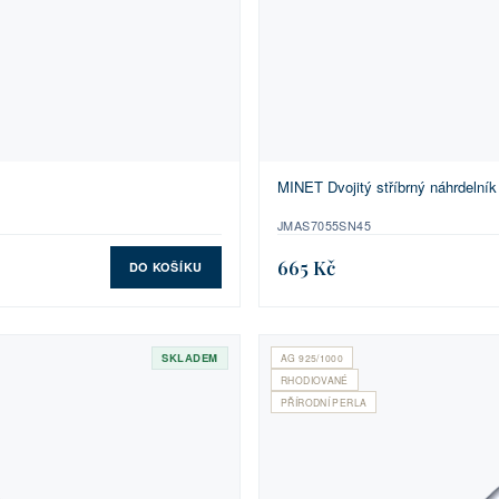
MINET Dvojitý stříbrný náhrdelník 
JMAS7055SN45
665 Kč
DO KOŠÍKU
SKLADEM
AG 925/1000
RHODIOVANÉ
PŘÍRODNÍ PERLA