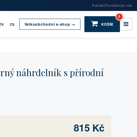
Kontakt
Kontaktujte nás
|
0
Velkoobchodní e-shop →
KOŠÍK
ZK
CS
rný náhrdelník s přírodní
815 Kč