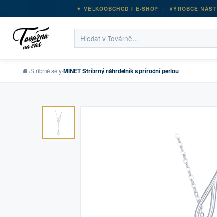
VELKOOBCHOD I E-SHOP | VÝROBCE NÁST
›
Stříbrné sety
›
MINET Stříbrný náhrdelník s přírodní perlou