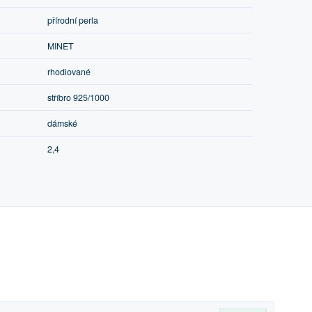
přírodní perla
MINET
rhodiované
stříbro 925/1000
dámské
2,4