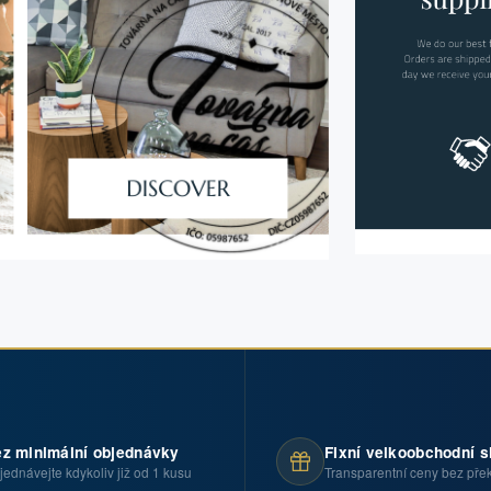
z minimální objednávky
Fixní velkoobchodní s
jednávejte kdykoliv již od 1 kusu
Transparentní ceny bez pře