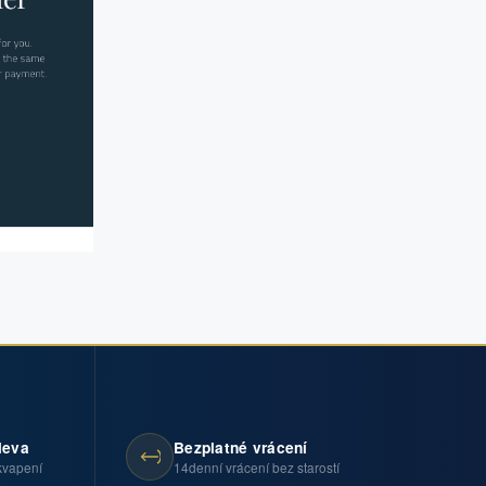
leva
Bezplatné vrácení
kvapení
14denní vrácení bez starostí