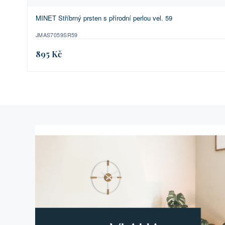
MINET Stříbrný prsten s přírodní perlou vel. 59
JMAS7059SR59
895 Kč