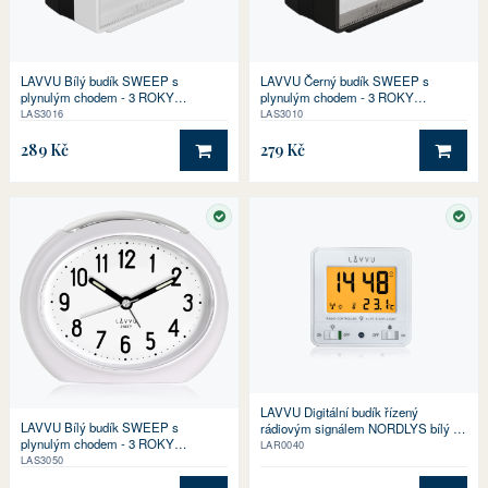
LAVVU Bílý budík SWEEP s
LAVVU Černý budík SWEEP s
plynulým chodem - 3 ROKY
plynulým chodem - 3 ROKY
ZÁRUKA!
ZÁRUKA!
LAS3016
LAS3010
289 Kč
279 Kč
DO KOŠÍKU
DO 
SKLADEM
SKL
LAVVU Digitální budík řízený
LAVVU Bílý budík SWEEP s
rádiovým signálem NORDLYS bílý se
plynulým chodem - 3 ROKY
světelným senzorem
LAR0040
ZÁRUKA!
LAS3050