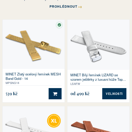
→
PROHLÉDNOUT
SKLADEM
MINET Zlatý ocelový řemínek MESH
MINET Bílý řemínek LIZARD se
Band Gold - 14
vzorem ještěrky z luxusní kůže Top
MPSNG14
Grain
LSAFW
539 Kč
od 499 Kč
VELIKOSTI
DO KOŠÍKU