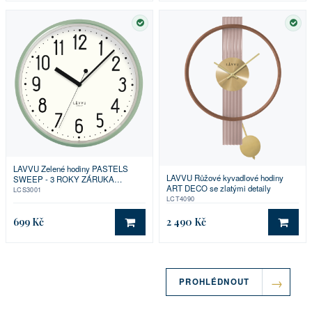
SKLADEM
SKL
LAVVU Zelené hodiny PASTELS
LAVVU Růžové kyvadlové hodiny
SWEEP - 3 ROKY ZÁRUKA
ART DECO se zlatými detaily
⌀29,5cm
LCS3001
LCT4090
699 Kč
2 490 Kč
DO KOŠÍKU
DO 
PROHLÉDNOUT