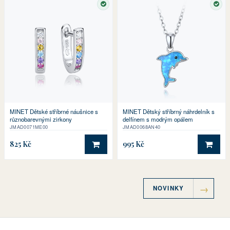
SKLADEM
SKL
MINET Dětské stříbrné náušnice s
MINET Dětský stříbrný náhrdelník s
různobarevnými zirkony
delfínem s modrým opálem
JMAD0071ME00
JMAD0068AN40
825 Kč
995 Kč
DO KOŠÍKU
DO 
NOVINKY