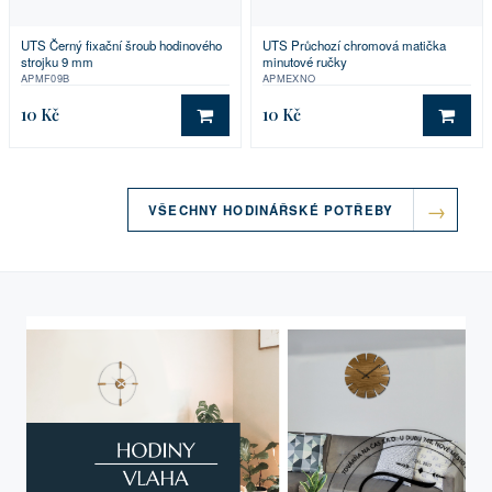
UTS Černý fixační šroub hodinového
UTS Průchozí chromová matička
strojku 9 mm
minutové ručky
APMF09B
APMEXNO
10 Kč
10 Kč
DO KOŠÍKU
DO 
VŠECHNY HODINÁŘSKÉ POTŘEBY