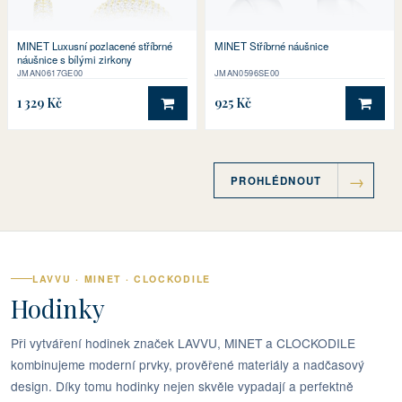
MINET Luxusní pozlacené stříbrné
MINET Stříbrné náušnice
náušnice s bílými zirkony
JMAN0617GE00
JMAN0596SE00
1 329 Kč
925 Kč
DO KOŠÍKU
DO 
PROHLÉDNOUT
LAVVU · MINET · CLOCKODILE
Hodinky
Při vytváření hodinek značek LAVVU, MINET a CLOCKODILE
kombinujeme moderní prvky, prověřené materiály a nadčasový
design. Díky tomu hodinky nejen skvěle vypadají a perfektně