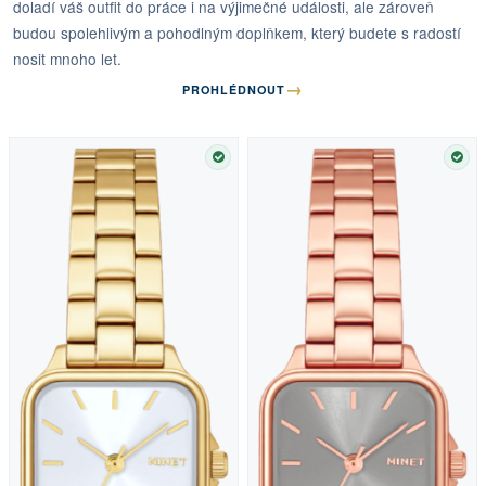
doladí váš outfit do práce i na výjimečné události, ale zároveň
budou spolehlivým a pohodlným doplňkem, který budete s radostí
nosit mnoho let.
→
PROHLÉDNOUT
SKLADEM
SKL