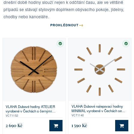
dnešní době hodiny slouží nejen k odčítání času, ale ve většině
případů se stávají stylovým doplňkem obývacího pokoje, jídelny,
chodby nebo kanceláře.
→
PROHLÉDNOUT
SKLADEM
SKL
VLAHA Dubové nalepovací hodiny
VLAHA Dubové hodiny ATELIER
MINIMAL vyrobené v Čechách se
vyrobené v Čechách s černými
stříbrnými ručkami ⌀59cm
ručkami ⌀32,5cm
VCT1140
VCT1152
2 690 Kč
1 590 Kč
DO KOŠÍKU
DO 