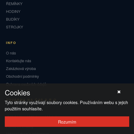
ŘEMÍNKY
HODINY
BUDÍKY
STROJKY
INFO
O nás
Kontaktujte nás
Zakázková výroba
Obchodní podmínky
Ochrana osobních údajů
Cookies
TOVÁRNA NA ČAS S.R.O.
Tyto stránky využívají soubory cookies. Používáním webu s jejich
použitím souhlasíte.
Českých legií 5
549 01 Nové Město nad Metují
Rozumím
Puncovní značky