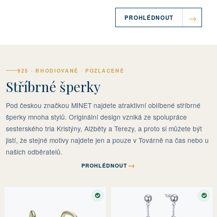
PROHLÉDNOUT
925 · RHODIOVANÉ · POZLACENÉ
Stříbrné šperky
Pod českou značkou MINET najdete atraktivní oblíbené stříbrné
šperky mnoha stylů. Originální design vzniká ze spolupráce
sesterského tria Kristýny, Alžběty a Terezy, a proto si můžete být
jistí, že stejné motivy najdete jen a pouze v Továrně na čas nebo u
našich odběratelů.
→
PROHLÉDNOUT
SKLADEM
SKL