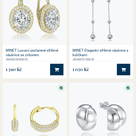
MINET Luxusní pozlacené stříbrné
MINET Elegantní stříbrné náušnice s
náušnice se zirkonem
kuličkami
JMAS0329GE00
JMAS0313SE00
1 390 Kč
1 050 Kč
DO KOŠÍKU
DO 
SKLADEM
SKL