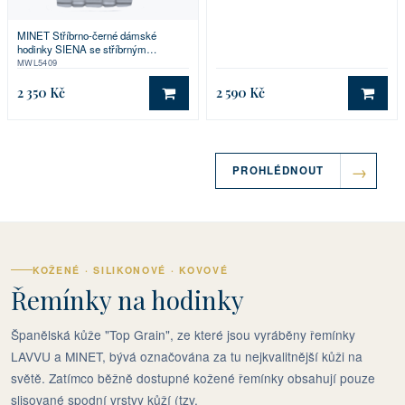
MINET Stříbrno-černé dámské
hodinky SIENA se stříbrným
ocelovým řemínkem
MWL5409
2 350 Kč
2 590 Kč
DO KOŠÍKU
DO 
PROHLÉDNOUT
KOŽENÉ · SILIKONOVÉ · KOVOVÉ
Řemínky na hodinky
Španělská kůže "Top Grain", ze které jsou vyráběny řemínky
LAVVU a MINET, bývá označována za tu nejkvalitnější kůži na
světě. Zatímco běžně dostupné kožené řemínky obsahují pouze
slisované spodní vrstvy kůží (tzv.