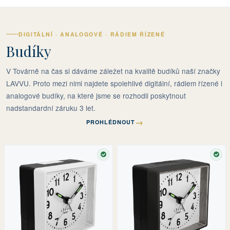
DIGITÁLNÍ · ANALOGOVÉ · RÁDIEM ŘÍZENÉ
Budíky
V Továrně na čas si dáváme záležet na kvalitě budíků naší značky
LAVVU. Proto mezi nimi najdete spolehlivé digitální, rádiem řízené i
analogové budíky, na které jsme se rozhodli poskytnout
nadstandardní záruku 3 let.
→
PROHLÉDNOUT
SKLADEM
SKL