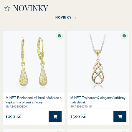
☆ NOVINKY
→
NOVINKY
SKLADEM
SKL
MINET Pozlacené stříbrné náušnice s
MINET Trojbarevný elegantní stříbrný
kapkami a bílými zirkony
náhrdelník
JMAS0345GE00
JMAS0343TN45
1 290 Kč
1 390 Kč
DO KOŠÍKU
DO 