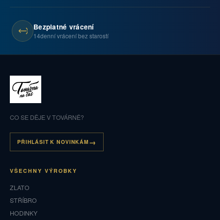
Bezplatné vrácení
14denní vrácení bez starostí
CO SE DĚJE V TOVÁRNĚ?
PŘIHLÁSIT K NOVINKÁM
VŠECHNY VÝROBKY
ZLATO
STŘÍBRO
HODINKY