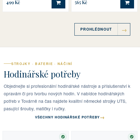
499 Kč
565 Kč
DO KOŠÍKU
DO 
PROHLÉDNOUT
STROJKY · BATERIE · NÁČINÍ
Hodinářské potřeby
Objednejte si profesionální hodinářské nástroje a příslušenství k
opravám či pro tvorbu nových hodin. V nabídce hodinářských
potřeb v Továrně na čas najdete kvalitní německé strojky UTS,
pasující šrouby, matičky i ručky.
→
VŠECHNY HODINÁŘSKÉ POTŘEBY
SKLADEM
SKL