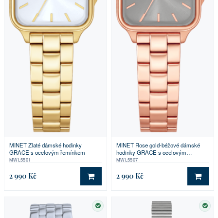
MINET Zlaté dámské hodinky
MINET Rose gold-béžové dámské
GRACE s ocelovým řemínkem
hodinky GRACE s ocelovým
řemínkem
MWL5501
MWL5507
2 990 Kč
2 990 Kč
DO KOŠÍKU
DO 
SKLADEM
SKL