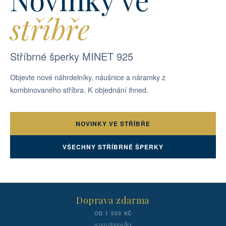
stříbře
Stříbrné šperky MINET 925
Objevte nové náhrdelníky, náušnice a náramky z
kombinovaného stříbra. K objednání ihned.
NOVINKY VE STŘÍBŘE
VŠECHNY STŘÍBRNÉ ŠPERKY
Doprava zdarma
OD 1 500 KČ
a pro doposílky