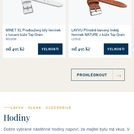
LAVVU Přírodně barvený hnědý
MINET XL Prodloužený bílý řemínek
řemínek NATURE z kůže Top Grain
z luxusní kůže Top Grain
LSSUE
MSSXW
od 495 Kč
od 495 Kč
VELIKOSTI
VELIKOSTI
PROHLÉDNOUT
LAVVU · VLAHA · CLOCKODILE
Hodiny
Dobře vybrané nástěnné hodiny napoví, že majitel bytu má vkus. V