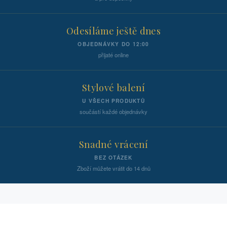
Odesíláme ještě dnes
OBJEDNÁVKY DO 12:00
přijaté online
Stylové balení
U VŠECH PRODUKTŮ
součástí každé objednávky
Snadné vrácení
BEZ OTÁZEK
Zboží můžete vrátit do 14 dnů