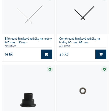
Bílé rovné hliníkové ručičky na hodiny
Černé rovné hliníkové ručičky na
145 mm | 113 mm
hodiny 90 mm | 65 mm
APH015W
APH02AB
61 Kč
46 Kč
DO KOŠÍKU
DO 
SKLADEM
SKL