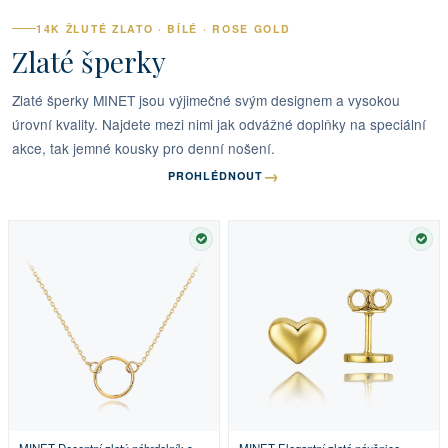
14K ŽLUTÉ ZLATO · BÍLÉ · ROSE GOLD
Zlaté šperky
Zlaté šperky MINET jsou výjimečné svým designem a vysokou
úrovní kvality. Najdete mezi nimi jak odvážné doplňky na speciální
akce, tak jemné kousky pro denní nošení.
→
PROHLÉDNOUT
SKLADEM
SKL
MINET Decentní zlatý náhrdelník s
MINET Elegantní zlaté náušnice