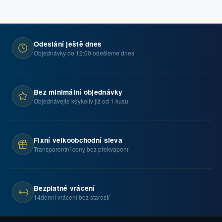
Odeslání ještě dnes
Objednávky do 12:00 odešleme dnes
Bez minimální objednávky
Objednávejte kdykoliv již od 1 kusu
Fixní velkoobchodní sleva
Transparentní ceny bez překvapení
Bezplatné vrácení
14denní vrácení bez starostí