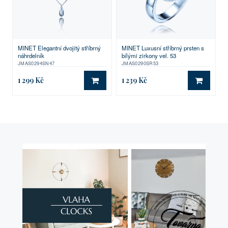
MINET Elegantní dvojitý stříbrný
MINET Luxusní stříbrný prsten s
náhrdelník
bílými zirkony vel. 53
JMAS0294SN47
JMAS0290SR53
1 299 Kč
1 239 Kč
DO KOŠÍKU
DO KO