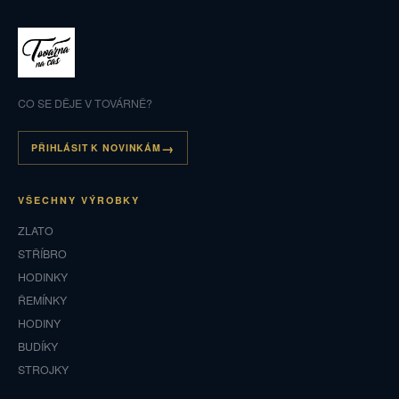
CO SE DĚJE V TOVÁRNĚ?
PŘIHLÁSIT K NOVINKÁM
VŠECHNY VÝROBKY
ZLATO
STŘÍBRO
HODINKY
ŘEMÍNKY
HODINY
BUDÍKY
STROJKY