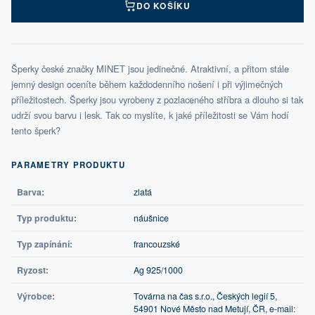
DO KOŠÍKU
Šperky české značky MINET jsou jedinečné. Atraktivní, a přitom stále
jemný design oceníte během každodenního nošení i při výjimečných
příležitostech. Šperky jsou vyrobeny z pozlaceného stříbra a dlouho si tak
udrží svou barvu i lesk. Tak co myslíte, k jaké příležitosti se Vám hodí
tento šperk?
PARAMETRY PRODUKTU
Barva:
zlatá
Typ produktu:
náušnice
Typ zapínání:
francouzské
Ryzost:
Ag 925/1000
Výrobce:
Továrna na čas s.r.o., Českých legií 5,
54901 Nové Město nad Metují, ČR, e-mail: