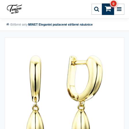
0
›
Stříbrné sety
›
MINET Elegantní pozlacené stříbrné náušnice