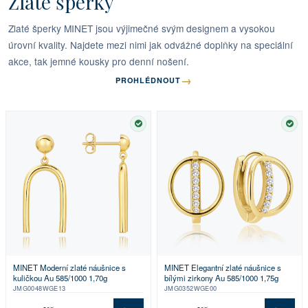
Zlaté šperky
Zlaté šperky MINET jsou výjimečné svým designem a vysokou
úrovní kvality. Najdete mezi nimi jak odvážné doplňky na speciální
akce, tak jemné kousky pro denní nošení.
→
PROHLÉDNOUT
SKLADEM
SKL
MINET Moderní zlaté náušnice s
MINET Elegantní zlaté náušnice s
kuličkou Au 585/1000 1,70g
bílými zirkony Au 585/1000 1,75g
JMG0048WGE13
JMG0352WGE00