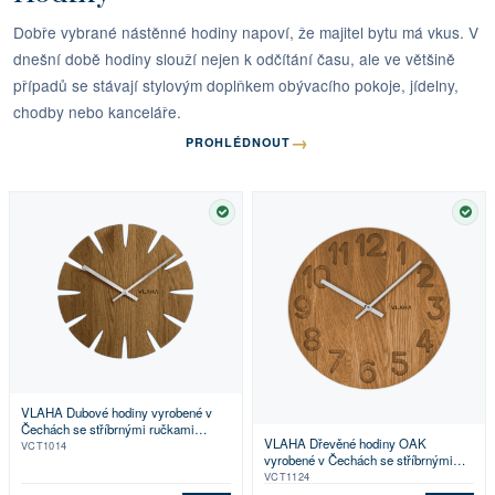
Dobře vybrané nástěnné hodiny napoví, že majitel bytu má vkus. V
dnešní době hodiny slouží nejen k odčítání času, ale ve většině
případů se stávají stylovým doplňkem obývacího pokoje, jídelny,
chodby nebo kanceláře.
→
PROHLÉDNOUT
SKLADEM
SKL
VLAHA Dubové hodiny vyrobené v
Čechách se stříbrnými ručkami
VLAHA Dřevěné hodiny OAK
⌀32,5cm
VCT1014
vyrobené v Čechách se stříbrnými
ručkami ⌀34cm
VCT1124