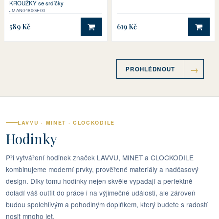
KROUŽKY se srdíčky
JMAN0480GE00
589 Kč
619 Kč
DO KOŠÍKU
DO 
PROHLÉDNOUT
LAVVU · MINET · CLOCKODILE
Hodinky
Při vytváření hodinek značek LAVVU, MINET a CLOCKODILE
kombinujeme moderní prvky, prověřené materiály a nadčasový
design. Díky tomu hodinky nejen skvěle vypadají a perfektně
doladí váš outfit do práce i na výjimečné události, ale zároveň
budou spolehlivým a pohodlným doplňkem, který budete s radostí
nosit mnoho let.