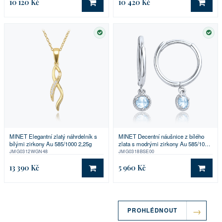
10 120 Kč
10 420 Kč
DO KOŠÍKU
DO 
SKLADEM
SKL
MINET Elegantní zlatý náhrdelník s
MINET Decentní náušnice z bílého
bílými zirkony Au 585/1000 2,25g
zlata s modrými zirkony Au 585/1000
1,00g
JMG0312WGN48
JMG0318BSE00
13 390 Kč
5 960 Kč
DO KOŠÍKU
DO 
PROHLÉDNOUT