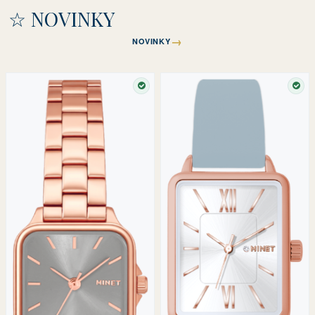
☆ NOVINKY
→
NOVINKY
SKLADEM
SKL