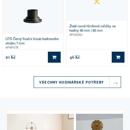
Zlaté rovné hliníkové ručičky na
hodiny 90 mm | 65 mm
APH02AG
UTS Černý fixační šroub hodinového
strojku 7 mm
APMF07B
10 Kč
46 Kč
DO KOŠÍKU
DO 
VŠECHNY HODINÁŘSKÉ POTŘEBY