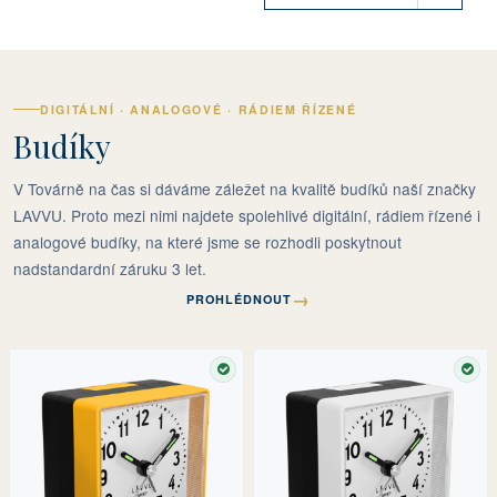
DIGITÁLNÍ · ANALOGOVÉ · RÁDIEM ŘÍZENÉ
Budíky
V Továrně na čas si dáváme záležet na kvalitě budíků naší značky
LAVVU. Proto mezi nimi najdete spolehlivé digitální, rádiem řízené i
analogové budíky, na které jsme se rozhodli poskytnout
nadstandardní záruku 3 let.
→
PROHLÉDNOUT
SKLADEM
SKL