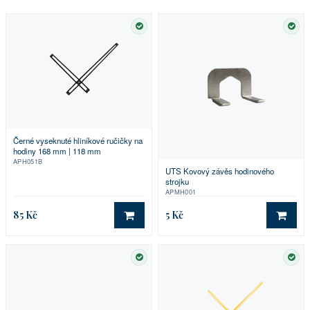
SKLADEM
SKL
Černé vyseknuté hliníkové ručičky na
hodiny 168 mm | 118 mm
APH051B
UTS Kovový závěs hodinového
strojku
APMH001
85 Kč
5 Kč
DO KOŠÍKU
DO 
SKLADEM
SKL