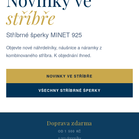
stříbře
Stříbrné šperky MINET 925
Objevte nové náhrdelníky, náušnice a náramky z
kombinovaného stříbra. K objednání ihned.
NOVINKY VE STŘÍBŘE
VŠECHNY STŘÍBRNÉ ŠPERKY
Doprava zdarma
OD 1 500 KČ
a pro doposílky