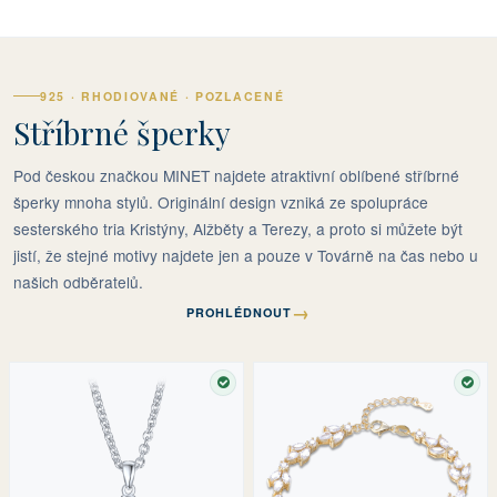
925 · RHODIOVANÉ · POZLACENÉ
Stříbrné šperky
Pod českou značkou MINET najdete atraktivní oblíbené stříbrné
šperky mnoha stylů. Originální design vzniká ze spolupráce
sesterského tria Kristýny, Alžběty a Terezy, a proto si můžete být
jistí, že stejné motivy najdete jen a pouze v Továrně na čas nebo u
našich odběratelů.
→
PROHLÉDNOUT
SKLADEM
SKL