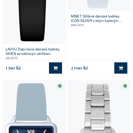
MINET Stříbrné dámské hodinky
ICON SILVER s bílým koženým
řemínkem
MWL5237
LAVVU Zlato-černé dámské hodinky
SKIEN se safírovým sklíčkem
LWL5072
1 590 Kč
2 090 Kč
DO KOŠÍKU
DO 
SKLADEM
SKL