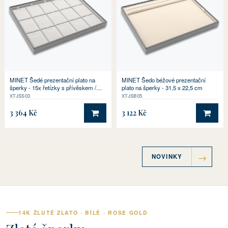
MINET Šedé prezentační plato na
MINET Šedo béžové prezentační
šperky - 15x řetízky s přívěskem /
plato na šperky - 31,5 x 22,5 cm
drobné sety - 31,5 x 22,5 cm
XTJSS03
XTJSB05
3 364 Kč
3 122 Kč
DO KOŠÍKU
DO 
NOVINKY
14K ŽLUTÉ ZLATO · BÍLÉ · ROSE GOLD