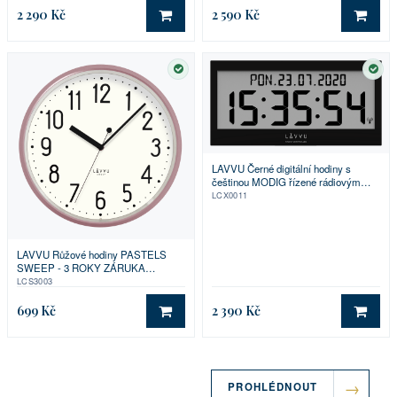
2 290 Kč
2 590 Kč
DO KOŠÍKU
DO 
SKLADEM
SKL
LAVVU Černé digitální hodiny s
češtinou MODIG řízené rádiovým
signálem
LCX0011
LAVVU Růžové hodiny PASTELS
SWEEP - 3 ROKY ZÁRUKA
⌀29,5cm
LCS3003
699 Kč
2 390 Kč
DO KOŠÍKU
DO 
PROHLÉDNOUT