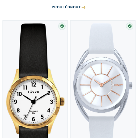
→
PROHLÉDNOUT
SKLADEM
SKL