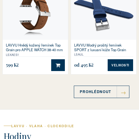
LAVVU Modrý prošitý řemínek
LAVVU Hnědý kožený řemínek Top
SPORT z luxusní kůže Top Grain
Grain pro APPLE WATCH 38-40 mm
LSAUL
LSXAES1
599 Kč
od 495 Kč
VELIKOSTI
DO KOŠÍKU
PROHLÉDNOUT
LAVVU · VLAHA · CLOCKODILE
Hodiny