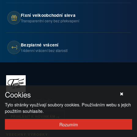
Fixní velkoobchodní sleva
Transparentní ceny bez překvapení
Bezplatné vrácení
14denní vrácení bez starostí
Cookies
CO SE DĚJE V TOVÁRNĚ?
Tyto stránky využívají soubory cookies. Používáním webu s jejich
použitím souhlasíte.
PŘIHLÁSIT K NOVINKÁM
Rozumím
VŠECHNY VÝROBKY