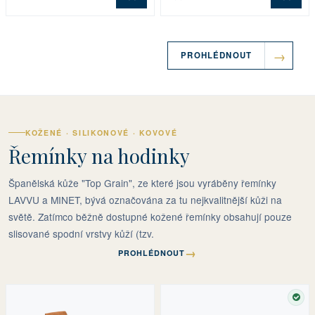
PROHLÉDNOUT
KOŽENÉ · SILIKONOVÉ · KOVOVÉ
Řemínky na hodinky
Španělská kůže "Top Grain", ze které jsou vyráběny řemínky
LAVVU a MINET, bývá označována za tu nejkvalitnější kůži na
světě. Zatímco běžně dostupné kožené řemínky obsahují pouze
slisované spodní vrstvy kůží (tzv.
→
PROHLÉDNOUT
SKL