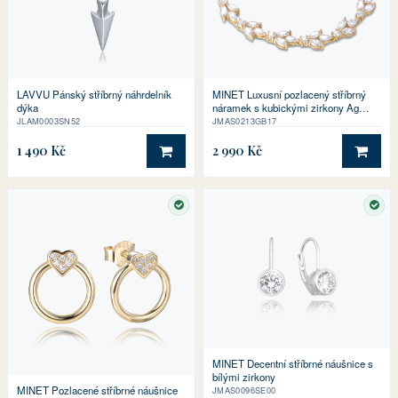
LAVVU Pánský stříbrný náhrdelník
MINET Luxusní pozlacený stříbrný
dýka
náramek s kubickými zirkony Ag
925/1000 10,95g
JLAM0003SN52
JMAS0213GB17
1 490 Kč
2 990 Kč
DO KOŠÍKU
DO 
SKLADEM
SKL
MINET Decentní stříbrné náušnice s
bílými zirkony
MINET Pozlacené stříbrné náušnice
JMAS0096SE00