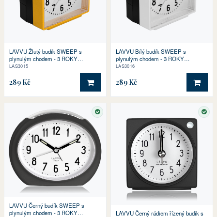
LAVVU Žlutý budík SWEEP s
LAVVU Bílý budík SWEEP s
plynulým chodem - 3 ROKY
plynulým chodem - 3 ROKY
ZÁRUKA!
ZÁRUKA!
LAS3015
LAS3016
289 Kč
289 Kč
DO KOŠÍKU
DO 
SKLADEM
SKL
LAVVU Černý budík SWEEP s
plynulým chodem - 3 ROKY
LAVVU Černý rádiem řízený budík s