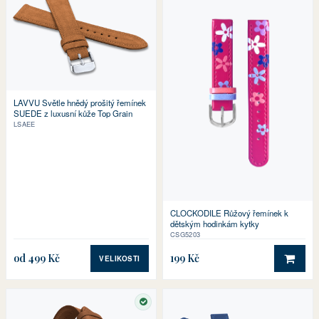
LAVVU Světle hnědý prošitý řemínek
SUEDE z luxusní kůže Top Grain
LSAEE
CLOCKODILE Růžový řemínek k
dětským hodinkám kytky
CSG5203
od 499 Kč
199 Kč
VELIKOSTI
DO 
SKLADEM