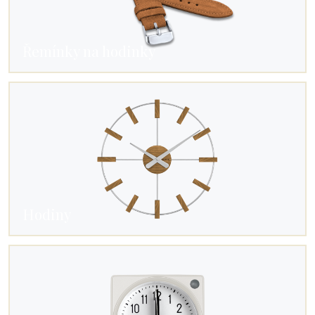
Řemínky na hodinky
Hodiny