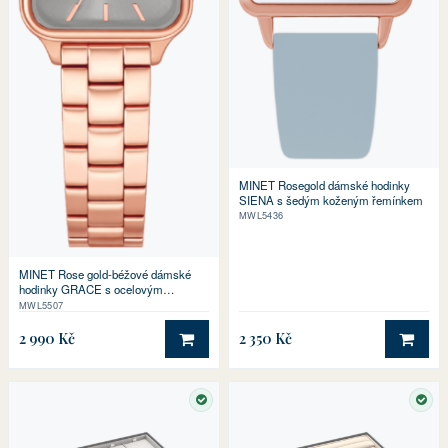
MINET Rosegold dámské hodinky
SIENA s šedým koženým řemínkem
MWL5436
MINET Rose gold-béžové dámské
hodinky GRACE s ocelovým
řemínkem
MWL5507
2 990 Kč
2 350 Kč
DO KOŠÍKU
DO 
SKLADEM
SKL