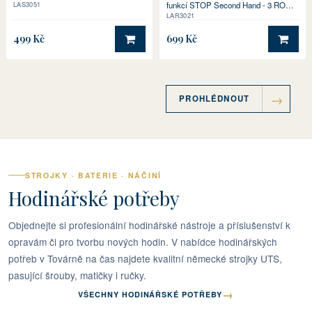
ZÁRUKA!
funkcí STOP Second Hand - 3 ROKY
LAS3051
ZÁRUKA!
LAR3021
499 Kč
699 Kč
DO KOŠÍKU
DO 
PROHLÉDNOUT
STROJKY · BATERIE · NÁČINÍ
Hodinářské potřeby
Objednejte si profesionální hodinářské nástroje a příslušenství k
opravám či pro tvorbu nových hodin. V nabídce hodinářských
potřeb v Továrně na čas najdete kvalitní německé strojky UTS,
pasující šrouby, matičky i ručky.
→
VŠECHNY HODINÁŘSKÉ POTŘEBY