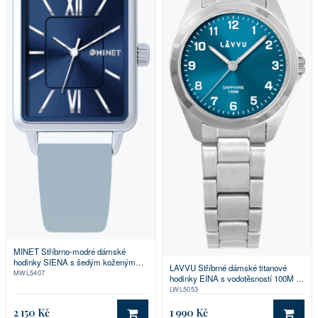
MINET Stříbrno-modré dámské
hodinky SIENA s šedým koženým
LAVVU Stříbrné dámské titanové
řemínkem
MWL5407
hodinky EINA s vodotěsností 100M a
safírovým sklem
LWL5053
2 150 Kč
1 990 Kč
DO KOŠÍKU
DO 