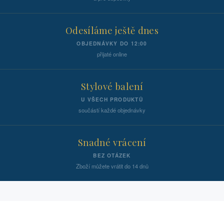
Odesíláme ještě dnes
OBJEDNÁVKY DO 12:00
přijaté online
Stylové balení
U VŠECH PRODUKTŮ
součástí každé objednávky
Snadné vrácení
BEZ OTÁZEK
Zboží můžete vrátit do 14 dnů