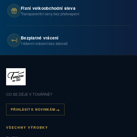
Fixní velkoobchodní sleva
Transparentní ceny bez překvapení
Bezplatné vrácení
14denní vrácení bez starostí
CO SE DĚJE V TOVÁRNĚ?
PŘIHLÁSIT K NOVINKÁM
VŠECHNY VÝROBKY