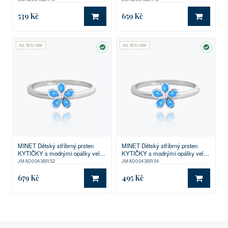
539 Kč
659 Kč
DO KOŠÍKU
DO KO
AG 925/1000
AG 925/1000
SKLADEM
SKLA
MINET Dětský stříbrný prsten
MINET Dětský stříbrný prsten
KYTIČKY s modrými opálky vel.
KYTIČKY s modrými opálky vel.
52
54
JMAD0043BR52
JMAD0043BR54
679 Kč
495 Kč
DO KOŠÍKU
DO KO