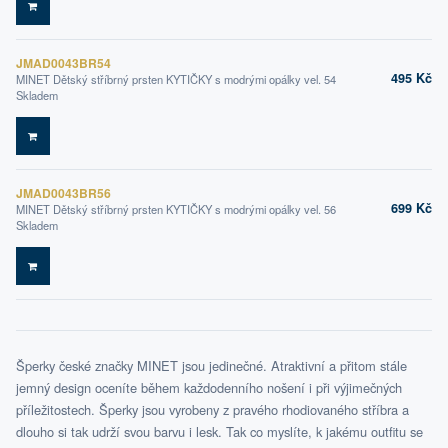
DO KOŠÍKU
JMAD0043BR54
495 Kč
MINET Dětský stříbrný prsten KYTIČKY s modrými opálky vel. 54
Skladem
DO KOŠÍKU
JMAD0043BR56
699 Kč
MINET Dětský stříbrný prsten KYTIČKY s modrými opálky vel. 56
Skladem
DO KOŠÍKU
Šperky české značky MINET jsou jedinečné. Atraktivní a přitom stále
jemný design oceníte během každodenního nošení i při výjimečných
příležitostech. Šperky jsou vyrobeny z pravého rhodiovaného stříbra a
dlouho si tak udrží svou barvu i lesk. Tak co myslíte, k jakému outfitu se