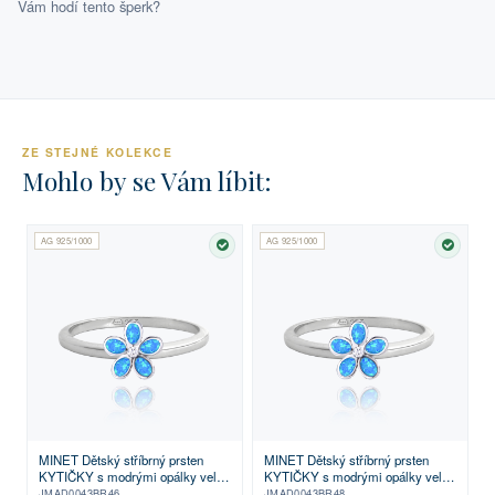
Vám hodí tento šperk?
ZE STEJNÉ KOLEKCE
Mohlo by se Vám líbit:
AG 925/1000
AG 925/1000
SKLADEM
SKLA
MINET Dětský stříbrný prsten
MINET Dětský stříbrný prsten
KYTIČKY s modrými opálky vel.
KYTIČKY s modrými opálky vel.
46
48
JMAD0043BR46
JMAD0043BR48