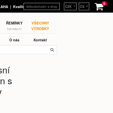
0
Velkoobchodní e-shop
HA | Kvalitní hodinky a
CZK
CS
ŘEMÍNKY
VŠECHNY
VÝROBKY
TOP KVALITY
O nás
Kontakt
sní
en s
y