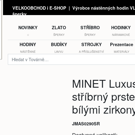
VELKOOBCHOD i E-SHOP | Výrobce nástěnných hodin VLA
šperky
NOVINKY
ZLATO
STŘÍBRO
HODINKY
☆
ŠPERKY
ŠPERKY
NÁRAMKOVÉ
HODINY
BUDÍKY
STROJKY
Prezentace
NÁSTĚNNÉ
LAVVU
A PŘÍSLUŠENSTVÍ
MATERIÁLY
MINET Luxu
stříbrný prst
bílými zirkon
JMAS0290SR
Dostupné velikosti: