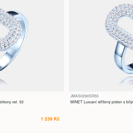
JMAS0290SR55
irkony vel. 53
MINET Luxusní stříbrný prsten s bílým
1 239 Kč