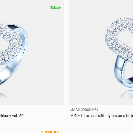
Skladem
JMAS0290SR61
irkony vel. 59
MINET Luxusní stříbrný prsten s bílým
1 239 Kč