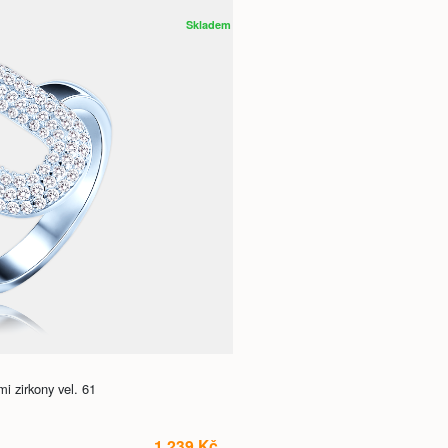
Skladem
i zirkony vel. 61
1 239 Kč