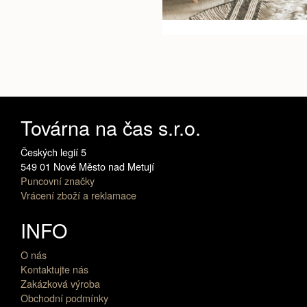
Továrna na čas s.r.o.
Českých legií 5
549 01 Nové Město nad Metují
Puncovní značky
Vrácení zboží a reklamace
INFO
O nás
Kontaktujte nás
Zakázková výroba
Obchodní podmínky