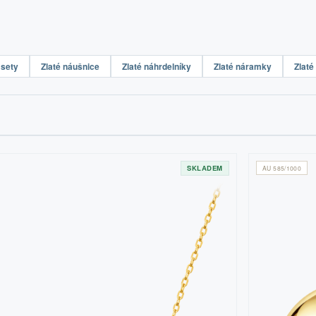
 sety
Zlaté náušnice
Zlaté náhrdelníky
Zlaté náramky
Zlaté
SKLADEM
AU 585/1000