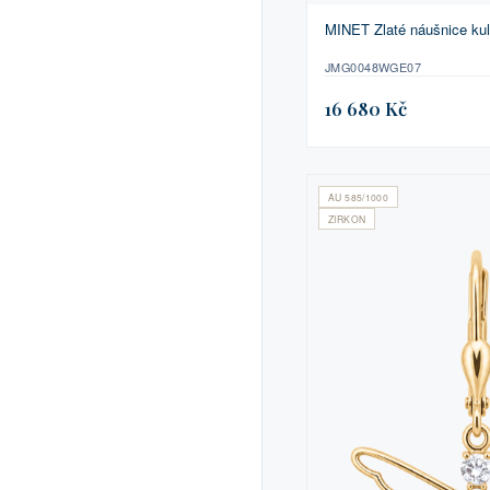
MINET Zlaté náušnice kul
JMG0048WGE07
16 680 Kč
AU 585/1000
ZIRKON