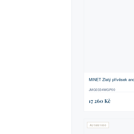
MINET Zlatý přívěsek and
JMG0334WGP00
17 260 Kč
AU 585/1000