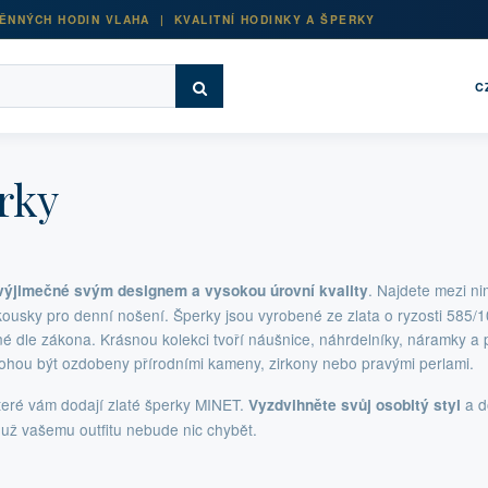
ĚNNÝCH HODIN VLAHA | KVALITNÍ HODINKY A ŠPERKY
C
rky
. Najdete mezi n
 výjimečné svým designem a vysokou úrovní kvality
kousky pro denní nošení. Šperky jsou vyrobené ze zlata o ryzosti 585/
 dle zákona. Krásnou kolekci tvoří náušnice, náhrdelníky, náramky a p
ohou být ozdobeny přírodními kameny, zirkony nebo pravými perlami.
které vám dodají zlaté šperky MINET.
a do
Vyzdvihněte svůj osobitý styl
 už vašemu outfitu nebude nic chybět.