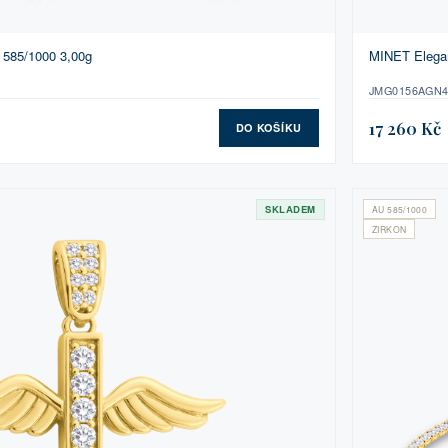
 585/1000 3,00g
MINET Elegan
JMG0156AGN
17 260 Kč
DO KOŠÍKU
SKLADEM
AU 585/1000
ZIRKON