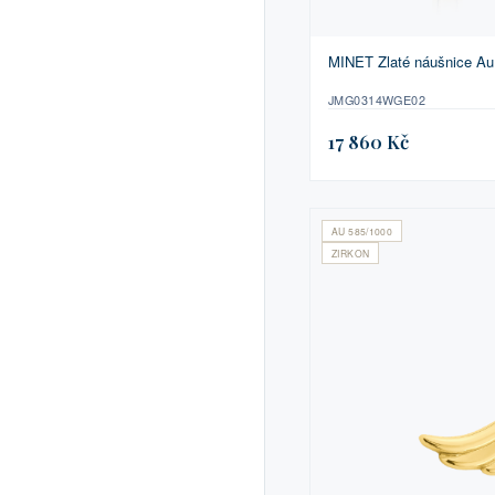
MINET Zlaté náušnice Au
JMG0314WGE02
17 860 Kč
AU 585/1000
ZIRKON