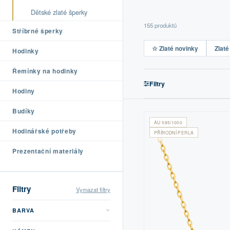
Dětské zlaté šperky
155 produktů
Stříbrné šperky
☆ Zlaté novinky
Zlaté
Hodinky
Řemínky na hodinky
Filtry
Hodiny
Budíky
AU 585/1000
Hodinářské potřeby
PŘÍRODNÍ PERLA
Prezentační materiály
Filtry
Vymazat filtry
BARVA