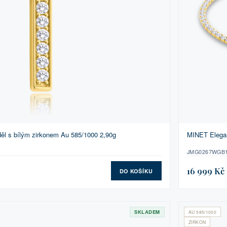
ěl s bílým zirkonem Au 585/1000 2,90g
MINET Elegan
JMG0267WGB
16 999 Kč
DO KOŠÍKU
SKLADEM
AU 585/1000
ZIRKON