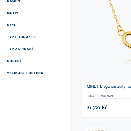
KÁMEN
MOTIV
STYL
TYP PRODUKTU
TYP ZAPÍNÁNÍ
URČENÍ
VELIKOST PRSTENU
MINET Elegantní zlatý ná
JMG0355WGN43
21 550 Kč
AU 585/1000