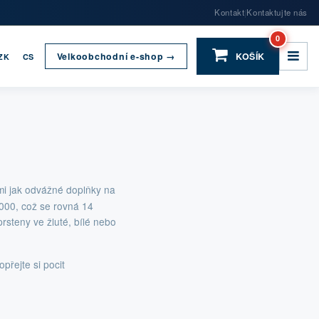
Kontakt
Kontaktujte nás
|
0
Velkoobchodní e-shop →
KOŠÍK
ZK
CS
imi jak odvážné doplňky na
1000, což se rovná 14
rsteny ve žluté, bílé nebo
přejte si pocit