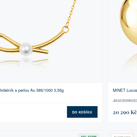
hrdelník s perlou Au 585/1000 3,55g
MINET Luxusn
JMG0356WGE
20 290 Kč
DO KOŠÍKU
SKLADEM
AU 585/1000