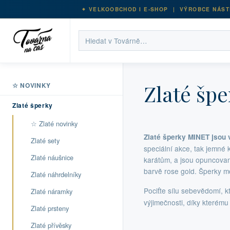
VELKOOBCHOD I E-SHOP | VÝROBCE NÁST
Zlaté špe
☆ NOVINKY
Zlaté šperky
☆ Zlaté novinky
Zlaté šperky MINET jsou
Zlaté sety
speciální akce, tak jemné 
Zlaté náušnice
karátům, a jsou opuncované
barvě rose gold. Šperky m
Zlaté náhrdelníky
Pociťte sílu sebevědomí, 
Zlaté náramky
výjimečnosti, díky kterému
Zlaté prsteny
Zlaté přívěsky