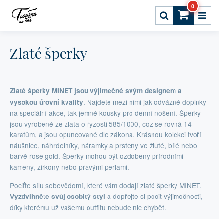
0
Zlaté šperky
Zlaté šperky MINET jsou výjimečné svým designem a
. Najdete mezi nimi jak odvážné doplňky
vysokou úrovní kvality
na speciální akce, tak jemné kousky pro denní nošení. Šperky
jsou vyrobené ze zlata o ryzosti 585/1000, což se rovná 14
karátům, a jsou opuncované dle zákona. Krásnou kolekci tvoří
náušnice, náhrdelníky, náramky a prsteny ve žluté, bílé nebo
barvě rose gold. Šperky mohou být ozdobeny přírodními
kameny, zirkony nebo pravými perlami.
Pociťte sílu sebevědomí, které vám dodají zlaté šperky MINET.
a dopřejte si pocit výjimečnosti,
Vyzdvihněte svůj osobitý styl
díky kterému už vašemu outfitu nebude nic chybět.