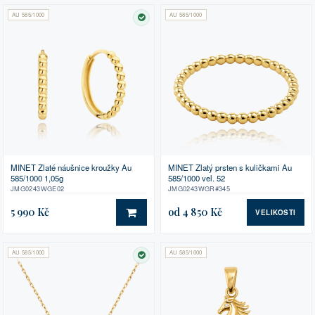
AU 585/1000
AU 585/1000
SKLADEM
MINET Zlaté náušnice kroužky Au
MINET Zlatý prsten s kuličkami Au
585/1000 1,05g
585/1000 vel. 52
JMG0243WGE02
JMG0243WGR#345
5 990 Kč
od 4 850 Kč
VELIKOSTI
DO KOŠÍKU
AU 585/1000
AU 585/1000
SKLADEM