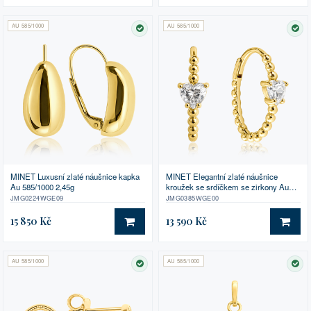
AU 585/1000
AU 585/1000
SKLADEM
SK
MINET Luxusní zlaté náušnice kapka
MINET Elegantní zlaté náušnice
Au 585/1000 2,45g
kroužek se srdíčkem se zirkony Au
585/1000 2,10g
JMG0224WGE09
JMG0385WGE00
15 850 Kč
13 590 Kč
DO KOŠÍKU
DO 
AU 585/1000
AU 585/1000
SKLADEM
SK