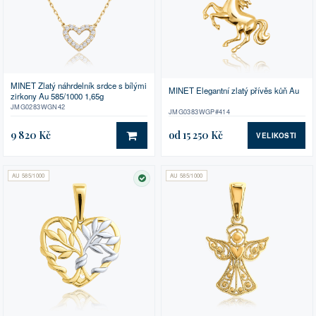
MINET Zlatý náhrdelník srdce s bílými
MINET Elegantní zlatý přívěs kůň Au
zirkony Au 585/1000 1,65g
JMG0283WGN42
JMG0383WGP#414
9 820 Kč
od 15 250 Kč
VELIKOSTI
DO KOŠÍKU
AU 585/1000
AU 585/1000
SKLADEM