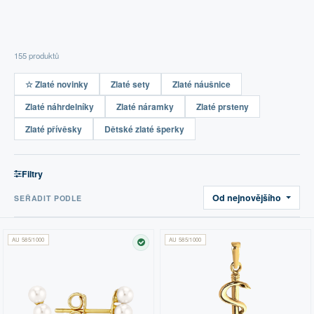
155 produktů
☆ Zlaté novinky
Zlaté sety
Zlaté náušnice
Zlaté náhrdelníky
Zlaté náramky
Zlaté prsteny
Zlaté přívěsky
Dětské zlaté šperky
Filtry
Od nejnovějšího
SEŘADIT PODLE
AU 585/1000
AU 585/1000
SKLADEM