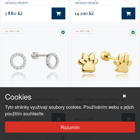
JMG0321WGP01
JMG0321WGE00
3 880 Kč
14 290 Kč
DO KOŠÍKU
DO 
AU 585/1000
AU 585/1000
SKLADEM
SK
Cookies
MINET Náušnice z bílého zlata na
MINET Zlaté náušnice tlapky na
šroubek s bílými zirkony Au 585/1000
šroubek Au 585/1000 1,80g
Tyto stránky využívají soubory cookies. Používáním webu s jejich
1,40g
JMG0027WSE08
JMG0105WGE01
použitím souhlasíte.
7 950 Kč
10 720 Kč
DO KOŠÍKU
DO 
Rozumím
AU 585/1000
AU 585/1000