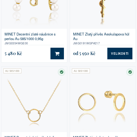
MINET Decentní zlaté náušnice s
MINET Zlatý přívěs Aeskulapova hůl
perlou Au 585/1000 0,95g
Au
JMG0354WGE00
JMG0191WGP#217
5 480 Kč
od 5 950 Kč
VELIKOSTI
DO KOŠÍKU
AU 585/1000
AU 585/1000
SKLADEM
SK