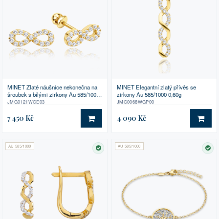
MINET Zlaté náušnice nekonečna na
MINET Elegantní zlatý přívěs se
šroubek s bílými zirkony Au 585/1000
zirkony Au 585/1000 0,60g
1,25g
JMG0121WGE03
JMG0068WGP00
7 450 Kč
4 090 Kč
DO KOŠÍKU
DO 
AU 585/1000
AU 585/1000
SKLADEM
SK