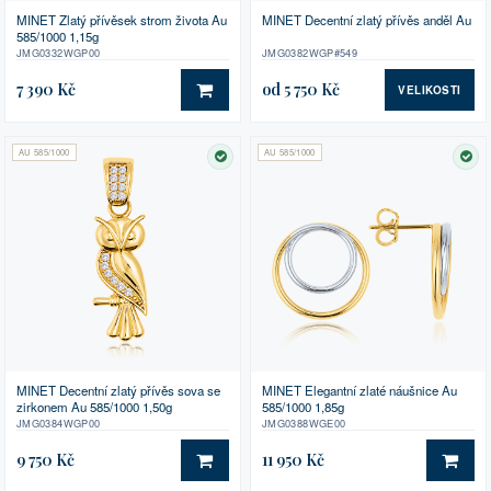
MINET Zlatý přívěsek strom života Au
MINET Decentní zlatý přívěs anděl Au
585/1000 1,15g
JMG0332WGP00
JMG0382WGP#549
7 390 Kč
od 5 750 Kč
VELIKOSTI
DO KOŠÍKU
AU 585/1000
AU 585/1000
SKLADEM
SK
MINET Decentní zlatý přívěs sova se
MINET Elegantní zlaté náušnice Au
zirkonem Au 585/1000 1,50g
585/1000 1,85g
JMG0384WGP00
JMG0388WGE00
9 750 Kč
11 950 Kč
DO KOŠÍKU
DO 