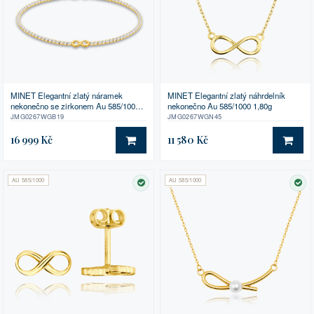
MINET Elegantní zlatý náramek
MINET Elegantní zlatý náhrdelník
nekonečno se zirkonem Au 585/1000
nekonečno Au 585/1000 1,80g
2,75g
JMG0267WGB19
JMG0267WGN45
16 999 Kč
11 580 Kč
DO KOŠÍKU
DO 
AU 585/1000
AU 585/1000
SKLADEM
SK