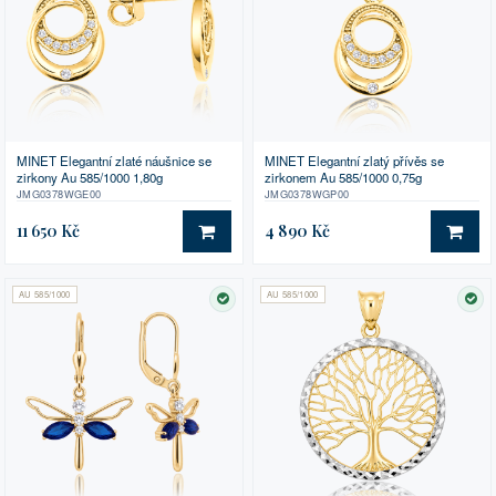
MINET Elegantní zlaté náušnice se
MINET Elegantní zlatý přívěs se
zirkony Au 585/1000 1,80g
zirkonem Au 585/1000 0,75g
JMG0378WGE00
JMG0378WGP00
11 650 Kč
4 890 Kč
DO KOŠÍKU
DO 
AU 585/1000
AU 585/1000
SKLADEM
SK