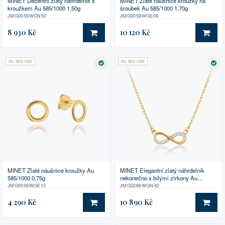
MINET Decentní zlatý náhrdelník s
MINET Zlaté náušnice kroužky na
kroužkem Au 585/1000 1,50g
šroubek Au 585/1000 1,70g
JMG0059WGN50
JMG0059WGE09
8 930 Kč
10 120 Kč
DO KOŠÍKU
DO 
AU 585/1000
AU 585/1000
SKLADEM
SK
MINET Zlaté náušnice kroužky Au
MINET Elegantní zlatý náhrdelník
585/1000 0,75g
nekonečno s bílými zirkony Au
585/1000 1,95g
JMG0059WGE10
JMG0266WGN42
4 290 Kč
10 890 Kč
DO KOŠÍKU
DO 