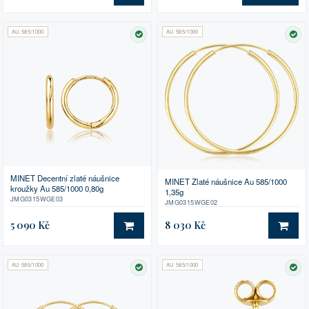
AU 585/1000
AU 585/1000
SKLADEM
SK
MINET Decentní zlaté náušnice
MINET Zlaté náušnice Au 585/1000
kroužky Au 585/1000 0,80g
1,35g
JMG0315WGE03
JMG0315WGE02
5 090 Kč
8 030 Kč
DO KOŠÍKU
DO 
AU 585/1000
AU 585/1000
SKLADEM
SK