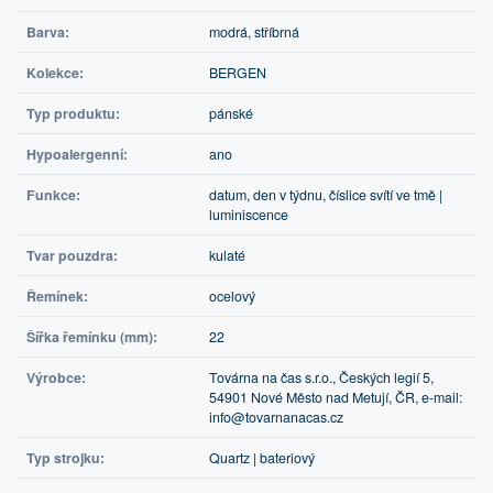
Barva:
modrá, stříbrná
Kolekce:
BERGEN
Typ produktu:
pánské
Hypoalergenní:
ano
Funkce:
datum, den v týdnu, číslice svítí ve tmě |
luminiscence
Tvar pouzdra:
kulaté
Řemínek:
ocelový
Šířka řemínku (mm):
22
Výrobce:
Továrna na čas s.r.o., Českých legií 5,
54901 Nové Město nad Metují, ČR, e-mail:
info@tovarnanacas.cz
Typ strojku:
Quartz | bateriový