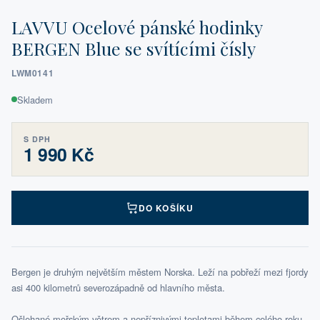
LAVVU Ocelové pánské hodinky
BERGEN Blue se svítícími čísly
LWM0141
Skladem
S DPH
1 990 Kč
DO KOŠÍKU
Bergen je druhým největším městem Norska. Leží na pobřeží mezi fjordy
asi 400 kilometrů severozápadně od hlavního města.
Ošlehané mořským větrem a nepříznivými teplotami během celého roku