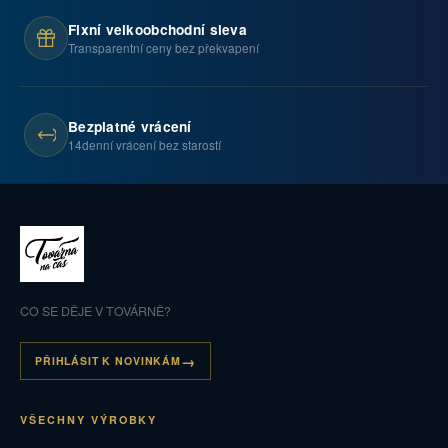
Fixní velkoobchodní sleva
Transparentní ceny bez překvapení
Bezplatné vrácení
14denní vrácení bez starostí
CO SE DĚJE V TOVÁRNĚ?
PŘIHLÁSIT K NOVINKÁM
VŠECHNY VÝROBKY