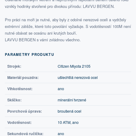
vznikly hodinky stvořené pro divokou přírodu: LAVVU BERGEN.
Pro práci na moři je nutné, aby byly z odolné nerezové oceli a vydržely
extrémní zátěže, které toto povolání vyžaduje. S vodotěsností 100M není
nutné obávat se oceánu ani krutých bouří.
LAVVU BERGEN s vámi zvládnou všechno.
PARAMETRY PRODUKTU
Strojek:
Citizen Miyota 2105
Materiál pouzdra:
ušlechtilá nerezová ocel
Vlhkotěsnost:
ano
Sklíčko:
minerální tvrzené
Povrchová úprava:
broušená ocel
Vodotěsnost:
10 ATM, ano
Sekundová ručička:
ano