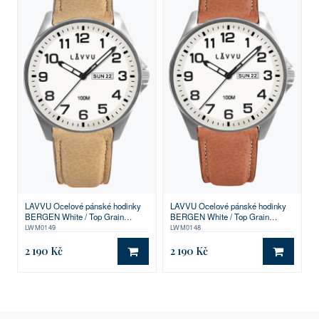
LAVVU Ocelové pánské hodinky
LAVVU Ocelové pánské hodinky
BERGEN White / Top Grain
BERGEN White / Top Grain
Leather se svítícím číselníkem
Leather se svítícím číselníkem
LWM0149
LWM0148
2 190 Kč
2 190 Kč
DO KOŠÍKU
DO KO