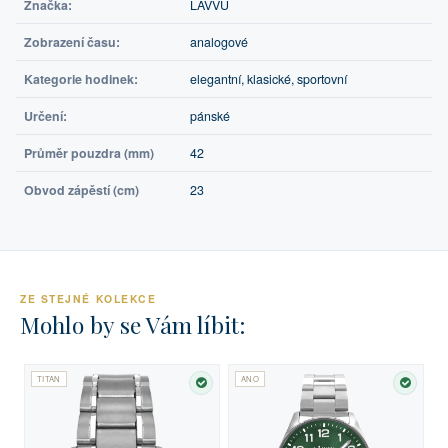
Značka:
LAVVU
Zobrazení času:
analogové
Kategorie hodinek:
elegantní, klasické, sportovní
Určení:
pánské
Průměr pouzdra (mm)
42
Obvod zápěstí (cm)
23
ZE STEJNÉ KOLEKCE
Mohlo by se Vám líbit:
TITAN
ANO
SKLADEM
SKLA