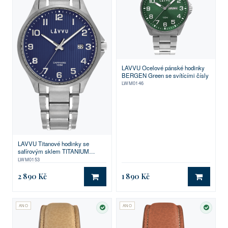
LAVVU Ocelové pánské hodinky
BERGEN Green se svítícími čísly
LWM0146
LAVVU Titanové hodinky se
safírovým sklem TITANIUM
LILLEHAMMER Blue
LWM0153
2 890 Kč
1 890 Kč
DO KOŠÍKU
DO KO
ANO
ANO
SKLADEM
SKLA