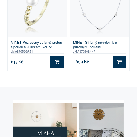
MINET Pozlacený stříbrný prsten
MINET Stříbrný náhrdelník s
s perlou a kuličkami vel. 51
přírodními perlami
JMAS7056GR51
JMAS7056SN47
635 Kč
1 699 Kč
DO KOŠÍKU
DO KO