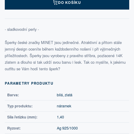
DO KOŠÍKU
- sladkovodní perly -
Šperky české značky MINET jsou jedinečné. Atraktivní a přitom stále
jemný design oceníte během každodenního nošení i při výjimečných
příležitostech. Šperky jsou vyrobeny z pravého stříbra, pozlacené 14K
zlatem a dlouho si tak udrží svou barvu i lesk. Tak co myslíte, k jakému
outfitu se Vám hodí tento šperk?
PARAMETRY PRODUKTU
Barva:
bílá, zlatá
Typ produktu:
náramek
Síla řetízku (mm):
1,40
Ryzost:
Ag 925/1000