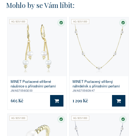
Mohlo by se Vám líbit:
AG 925/1000
AG 925/1000
SKLADEM
SKLA
MINET Pozlacené stříbrné
MINET Pozlacený stříbrný
náušnice s přírodními perlami
náhrdelník s přírodními perlami
JMAS7056GE00
JMAS7056GN47
665 Kč
1 299 Kč
DO KOŠÍKU
DO KO
AG 925/1000
AG 925/1000
SKLADEM
SKLA