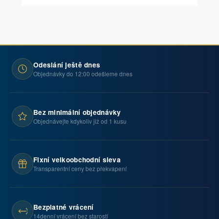
Odeslání ještě dnes
Objednávky do 12:00 odešleme dnes
Bez minimální objednávky
Objednávejte kdykoliv již od 1 kusu
Fixní velkoobchodní sleva
Transparentní ceny bez překvapení
Bezplatné vrácení
14denní vrácení bez starostí