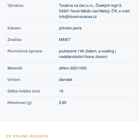
Výrobce:
Továrna na čas s.r.o., Českých legií 5,
54901 Nové Město nad Metují, ČR, e-mail:
info@tovarnanacas.cz
Kámen:
přírodní perla
Značka:
MINET
Povrchová úprava:
pozlacené 14K zlatem, e-coating |
nadstandardní fixace zlacení
Materiál:
stříbro 925/1000
Určení:
dámské
Délka řetízku (cm)
19
Hmotnost (g)
2,65
ZE STEJNÉ KOLEKCE