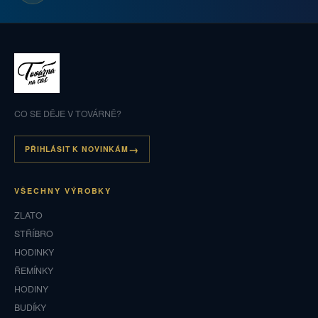
CO SE DĚJE V TOVÁRNĚ?
PŘIHLÁSIT K NOVINKÁM
VŠECHNY VÝROBKY
ZLATO
STŘÍBRO
HODINKY
ŘEMÍNKY
HODINY
BUDÍKY