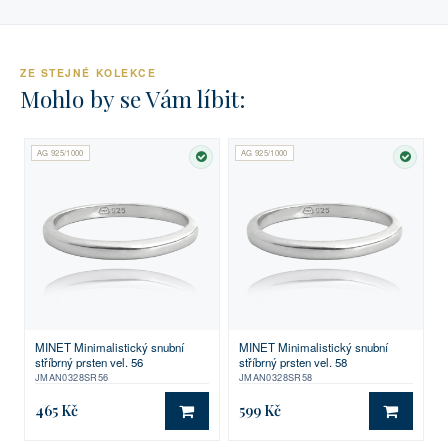
ZE STEJNÉ KOLEKCE
Mohlo by se Vám líbit:
AG 925/1000
AG 925/1000
SKLADEM
SKLA
MINET Minimalistický snubní
MINET Minimalistický snubní
stříbrný prsten vel. 56
stříbrný prsten vel. 58
JMAN0328SR56
JMAN0328SR58
465 Kč
599 Kč
DO KOŠÍKU
DO KO