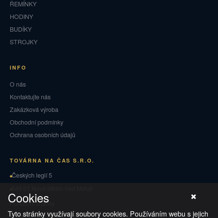
ŘEMÍNKY
HODINY
BUDÍKY
STROJKY
INFO
O nás
Kontaktujte nás
Zakázková výroba
Obchodní podmínky
Ochrana osobních údajů
TOVÁRNA NA ČAS S.R.O.
Českých legií 5
549 01 Nové Město nad Metují
Cookies
Puncovní značky
Tyto stránky využívají soubory cookies. Používáním webu s jejich
Vrácení zboží a reklamace