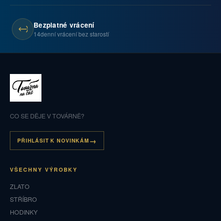
Bezplatné vrácení
14denní vrácení bez starostí
CO SE DĚJE V TOVÁRNĚ?
PŘIHLÁSIT K NOVINKÁM
VŠECHNY VÝROBKY
ZLATO
STŘÍBRO
HODINKY