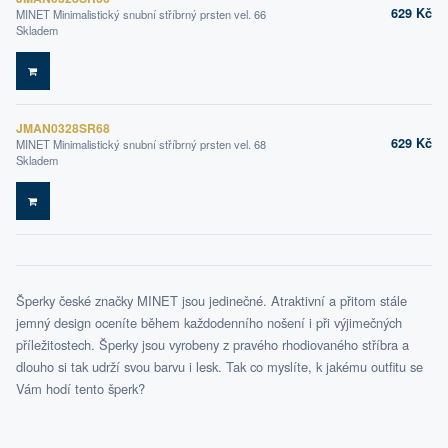
629 Kč
MINET Minimalistický snubní stříbrný prsten vel. 66
Skladem
DO KOŠÍKU
JMAN0328SR68
629 Kč
MINET Minimalistický snubní stříbrný prsten vel. 68
Skladem
DO KOŠÍKU
Šperky české značky MINET jsou jedinečné. Atraktivní a přitom stále
jemný design oceníte během každodenního nošení i při výjimečných
příležitostech. Šperky jsou vyrobeny z pravého rhodiovaného stříbra a
dlouho si tak udrží svou barvu i lesk. Tak co myslíte, k jakému outfitu se
Vám hodí tento šperk?