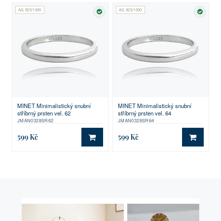
AG 925/1000
AG 925/1000
SKLADEM
SKLA
MINET Minimalistický snubní
MINET Minimalistický snubní
stříbrný prsten vel. 62
stříbrný prsten vel. 64
JMAN0328SR62
JMAN0328SR64
599 Kč
599 Kč
DO KOŠÍKU
DO KO