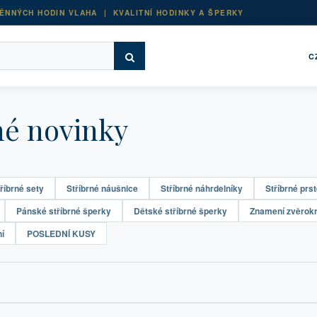
ĚNNÝCH HODIN VLAHA | KVALITNÍ HODINKY A ŠPERKY
C
né novinky
říbrné sety
Stříbrné náušnice
Stříbrné náhrdelníky
Stříbrné prs
Pánské stříbrné šperky
Dětské stříbrné šperky
Znamení zvěrok
í
POSLEDNÍ KUSY