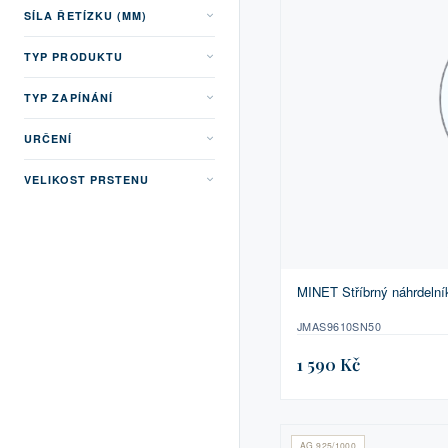
SÍLA ŘETÍZKU (MM)
TYP PRODUKTU
TYP ZAPÍNÁNÍ
URČENÍ
VELIKOST PRSTENU
MINET Stříbrný náhrdeln
JMAS9610SN50
1 590 Kč
AG 925/1000