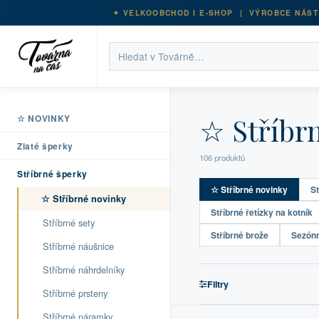
VELKOOBCHOD I E-SHOP | VÝROBCE NÁST
☆ Stříbr
☆ NOVINKY
Zlaté šperky
106 produktů
Stříbrné šperky
☆ Stříbrné novinky
St
☆ Stříbrné novinky
Stříbrné řetízky na kotník
Stříbrné sety
Stříbrné brože
Sezónn
Stříbrné náušnice
Stříbrné náhrdelníky
Filtry
Stříbrné prsteny
Stříbrné náramky