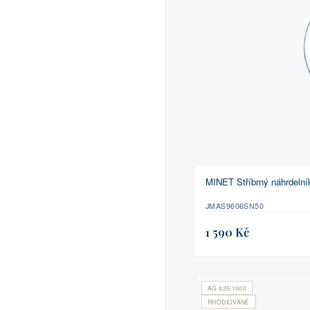
MINET Stříbrný náhrdelní
JMAS9606SN50
1 590 Kč
AG 925/1000
RHODIOVANÉ