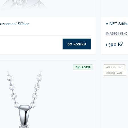
k znamení Střelec
MINET Stříbr
JMAS9611SN5
1 590 Kč
DO KOŠÍKU
SKLADEM
AG 925/1000
RHODIOVANÉ