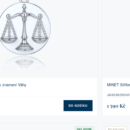
ík znamení Váhy
MINET Stříbr
JMAS9609SN5
1 590 Kč
DO KOŠÍKU
SKLADEM
AG 925/1000