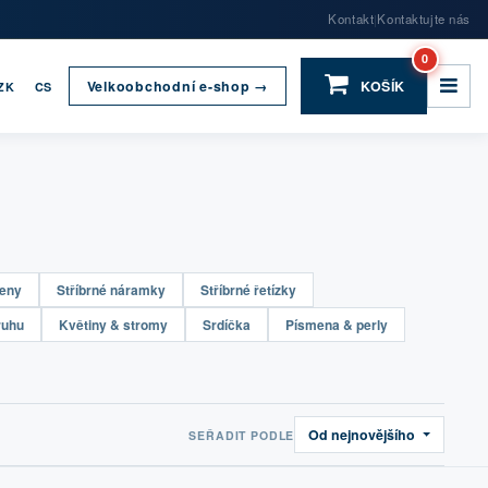
Kontakt
Kontaktujte nás
|
0
Velkoobchodní e-shop →
KOŠÍK
ZK
CS
teny
Stříbrné náramky
Stříbrné řetízky
ruhu
Květiny & stromy
Srdíčka
Písmena & perly
Od nejnovějšího
SEŘADIT PODLE