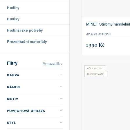
Hodiny
Budíky
MINET Stříbrný náhrdelní
Hodinářské potřeby
JMAS9612SN50
Prezentační materiály
1 590 Kč
Filtry
Vymazat filtry
AG 925/1000
RHODIOVANÉ
BARVA
KÁMEN
MOTIV
POVRCHOVÁ ÚPRAVA
STYL