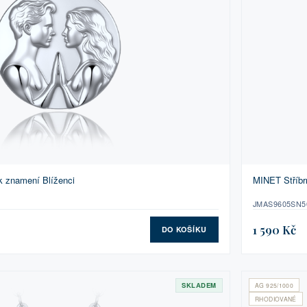
k znamení Blíženci
MINET Stříbr
JMAS9605SN5
1 590 Kč
DO KOŠÍKU
SKLADEM
AG 925/1000
RHODIOVANÉ