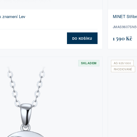
ík znamení Lev
MINET Stříbr
JMAS9607SN5
1 590 Kč
DO KOŠÍKU
SKLADEM
AG 925/1000
RHODIOVANÉ