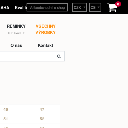
0
Velkoobchodní e-shop
HA | Kvalitní hodinky a
CZK
CS
ŘEMÍNKY
VŠECHNY
VÝROBKY
TOP KVALITY
O nás
Kontakt
46
47
51
52
56
57