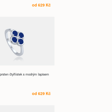
od 629 Kč
prsten čtyřlístek s modrým lapisem
od 629 Kč