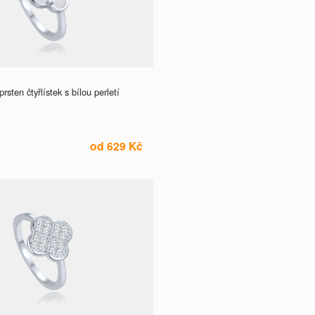
sten čtyřlístek s bílou perletí
od 629 Kč