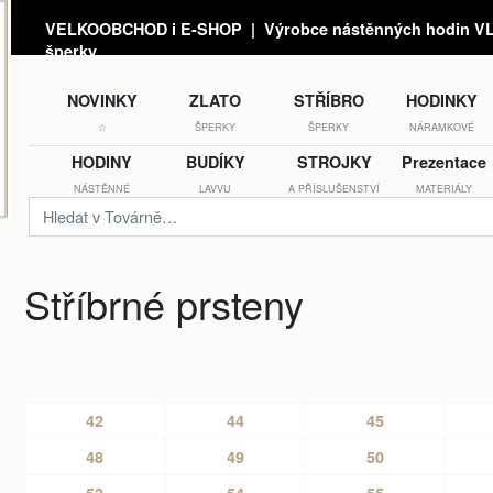
VELKOOBCHOD i E-SHOP | Výrobce nástěnných hodin VLA
šperky
NOVINKY
ZLATO
STŘÍBRO
HODINKY
☆
ŠPERKY
ŠPERKY
NÁRAMKOVÉ
HODINY
BUDÍKY
STROJKY
Prezentace
NÁSTĚNNÉ
LAVVU
A PŘÍSLUŠENSTVÍ
MATERIÁLY
Stříbrné prsteny
42
44
45
48
49
50
53
54
55