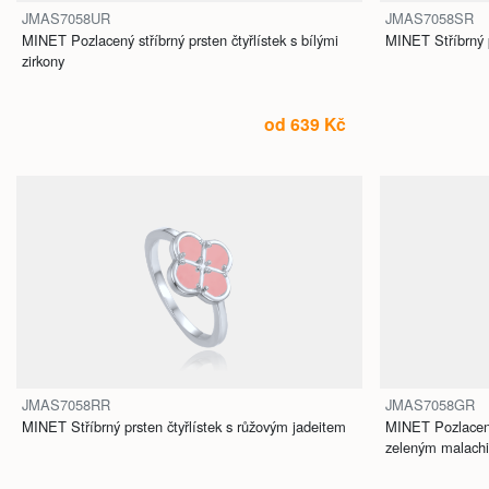
JMAS7058UR
JMAS7058SR
MINET Pozlacený stříbrný prsten čtyřlístek s bílými
MINET Stříbrný p
zirkony
od 639 Kč
JMAS7058RR
JMAS7058GR
MINET Stříbrný prsten čtyřlístek s růžovým jadeitem
MINET Pozlacený 
zeleným malach