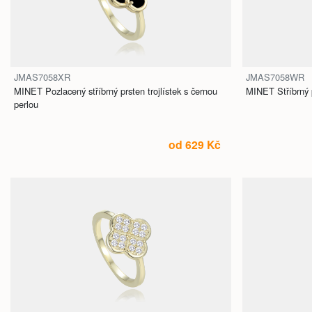
JMAS7058XR
JMAS7058WR
MINET Pozlacený stříbrný prsten trojlístek s černou
MINET Stříbrný pr
perlou
od 629 Kč