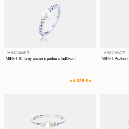
JMAS7056SR
JMAS7056GR
MINET Stříbrný prsten s perlou a kuličkami
MINET Pozlacený 
od 635 Kč