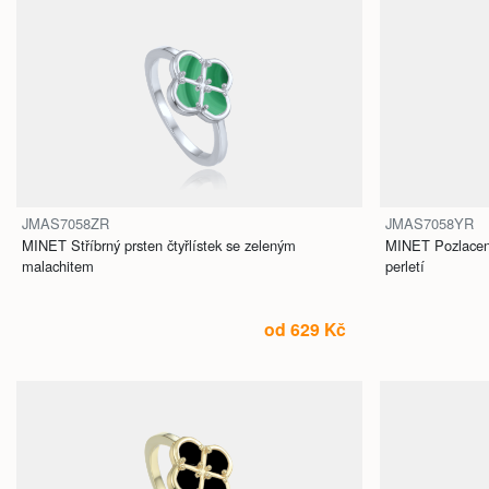
JMAS7058ZR
JMAS7058YR
MINET Stříbrný prsten čtyřlístek se zeleným
MINET Pozlacený 
malachitem
perletí
od 629 Kč