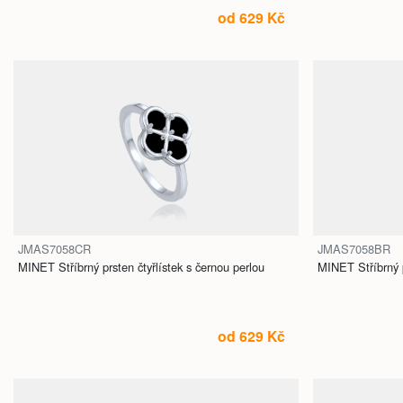
od 629 Kč
JMAS7058CR
JMAS7058BR
MINET Stříbrný prsten čtyřlístek s černou perlou
MINET Stříbrný 
od 629 Kč