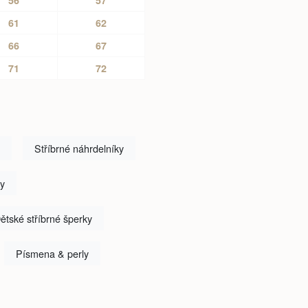
61
62
66
67
71
72
Stříbrné náhrdelníky
ky
ětské stříbrné šperky
Písmena & perly