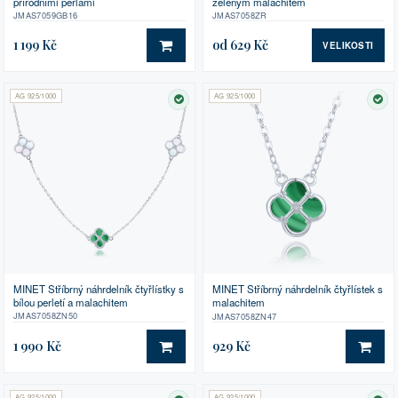
přírodními perlami
zeleným malachitem
JMAS7059GB16
JMAS7058ZR
1 199 Kč
od 629 Kč
VELIKOSTI
DO KOŠÍKU
AG 925/1000
AG 925/1000
SKLADEM
SK
MINET Stříbrný náhrdelník čtyřlístky s
MINET Stříbrný náhrdelník čtyřlístek s
bílou perletí a malachitem
malachitem
JMAS7058ZN50
JMAS7058ZN47
1 990 Kč
929 Kč
DO KOŠÍKU
DO 
AG 925/1000
AG 925/1000