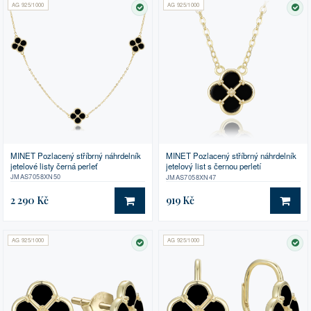
AG 925/1000
AG 925/1000
SKLADEM
SK
MINET Pozlacený stříbrný náhrdelník
MINET Pozlacený stříbrný náhrdelník
jetelové listy černá perleť
jetelový list s černou perletí
JMAS7058XN50
JMAS7058XN47
2 290 Kč
919 Kč
DO KOŠÍKU
DO 
AG 925/1000
AG 925/1000
SKLADEM
SK