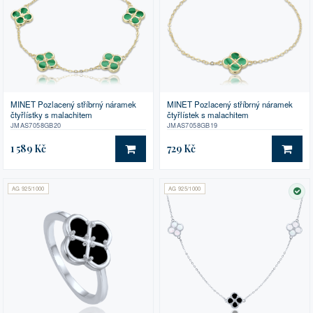
MINET Pozlacený stříbrný náramek
MINET Pozlacený stříbrný náramek
čtyřlístky s malachitem
čtyřlístek s malachitem
JMAS7058GB20
JMAS7058GB19
1 589 Kč
729 Kč
DO KOŠÍKU
DO 
AG 925/1000
AG 925/1000
SK