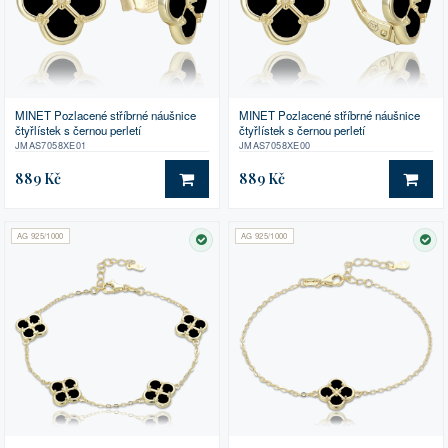
MINET Pozlacené stříbrné náušnice
MINET Pozlacené stříbrné náušnice
čtyřlístek s černou perletí
čtyřlístek s černou perletí
JMAS7058XE01
JMAS7058XE00
889 Kč
889 Kč
DO KOŠÍKU
DO 
AG 925/1000
AG 925/1000
SKLADEM
SK