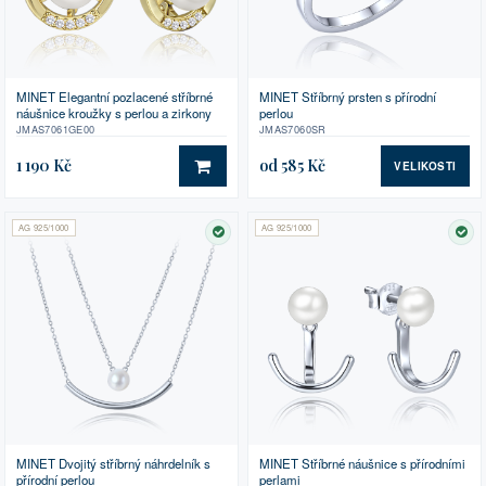
MINET Elegantní pozlacené stříbrné
MINET Stříbrný prsten s přírodní
náušnice kroužky s perlou a zirkony
perlou
JMAS7061GE00
JMAS7060SR
1 190 Kč
od 585 Kč
VELIKOSTI
DO KOŠÍKU
AG 925/1000
AG 925/1000
SKLADEM
SK
MINET Dvojitý stříbrný náhrdelník s
MINET Stříbrné náušnice s přírodními
přírodní perlou
perlami