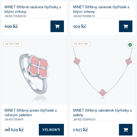
MINET Stříbrné náušnice čtyřlístky s
MINET Stříbrný náramek čtyřlístek s
bílými zirkony
bílými zirkony
JMAS7058SE00
JMAS7058SB19
699 Kč
929 Kč
DO KOŠÍKU
DO 
AG 925/1000
AG 925/1000
SK
MINET Stříbrný náhrdelník čtyřlístky s
MINET Stříbrný prsten čtyřlístek s
jadeity
růžovým jadeitem
JMAS7058RN50
JMAS7058RR
od 629 Kč
1 625 Kč
VELIKOSTI
DO 