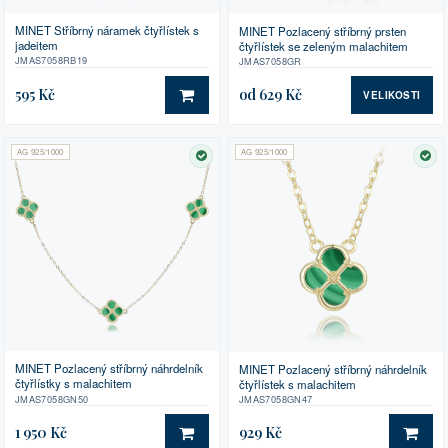
MINET Stříbrný náramek čtyřlístek s
MINET Pozlacený stříbrný prsten
jadeitem
čtyřlístek se zeleným malachitem
JMAS7058RB19
JMAS7058GR
595 Kč
od 629 Kč
VELIKOSTI
DO KOŠÍKU
AG 925/1000
AG 925/1000
SKLADEM
SK
MINET Pozlacený stříbrný náhrdelník
MINET Pozlacený stříbrný náhrdelník
čtyřlístky s malachitem
čtyřlístek s malachitem
JMAS7058GN50
JMAS7058GN47
1 950 Kč
929 Kč
DO KOŠÍKU
DO 