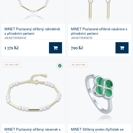
MINET Pozlacený stříbrný náhrdelník
MINET Pozlacené stříbrné náušnice s
s přírodními perlami
přírodními perlami
JMAS7059GN42
JMAS7059GE00
1 379 Kč
799 Kč
DO KOŠÍKU
DO 
AG 925/1000
AG 925/1000
SKLADEM
MINET Pozlacený stříbrný náramek s
MINET Stříbrný prsten čtyřlístek se