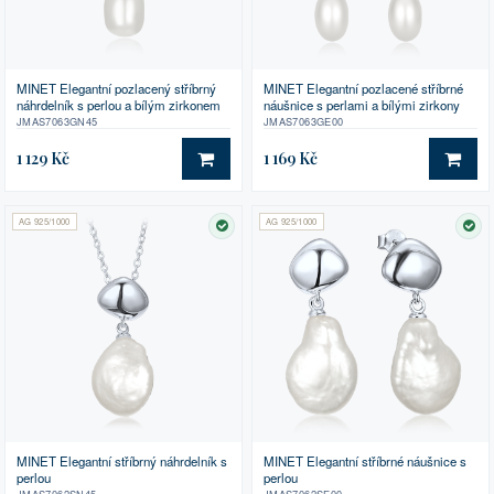
MINET Elegantní pozlacený stříbrný
MINET Elegantní pozlacené stříbrné
náhrdelník s perlou a bílým zirkonem
náušnice s perlami a bílými zirkony
JMAS7063GN45
JMAS7063GE00
1 129 Kč
1 169 Kč
DO KOŠÍKU
DO 
AG 925/1000
AG 925/1000
SKLADEM
SK
MINET Elegantní stříbrný náhrdelník s
MINET Elegantní stříbrné náušnice s
perlou
perlou