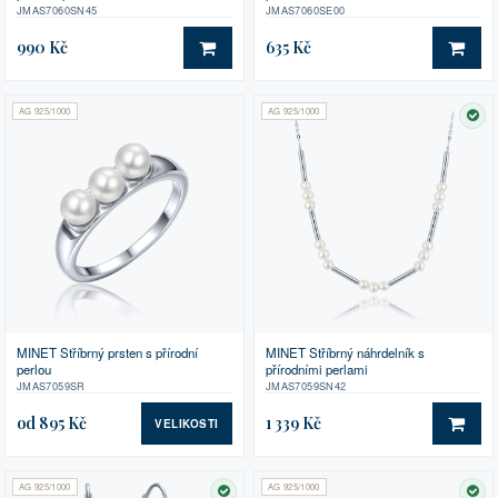
JMAS7060SN45
JMAS7060SE00
990 Kč
635 Kč
DO KOŠÍKU
DO 
AG 925/1000
AG 925/1000
SK
MINET Stříbrný prsten s přírodní
MINET Stříbrný náhrdelník s
perlou
přírodními perlami
JMAS7059SR
JMAS7059SN42
od 895 Kč
1 339 Kč
VELIKOSTI
DO 
AG 925/1000
AG 925/1000