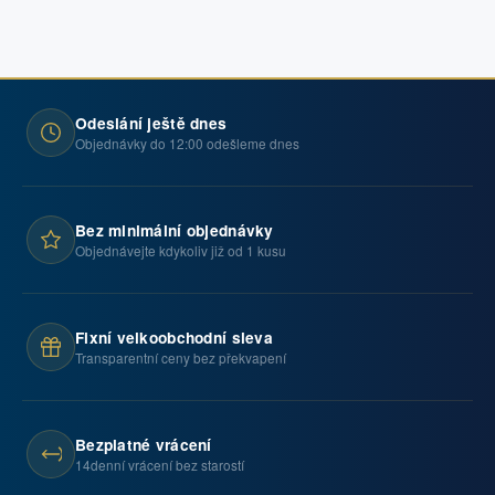
Odeslání ještě dnes
Objednávky do 12:00 odešleme dnes
Bez minimální objednávky
Objednávejte kdykoliv již od 1 kusu
Fixní velkoobchodní sleva
Transparentní ceny bez překvapení
Bezplatné vrácení
14denní vrácení bez starostí