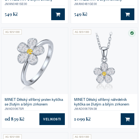
JMAN0481SE00
JMAN0481GE00
549 Kč
549 Kč
DO KOŠÍKU
DO 
AG 925/1000
AG 925/1000
SK
MINET Dětský stříbrný prsten kytička
MINET Dětský stříbrný náhrdelník
se žlutým a bílým zirkonem
kytička se žlutým a bílým zirkonem
JMAD0067SR
JMAD0067SN38
od 839 Kč
1 099 Kč
VELIKOSTI
DO 
AG 925/1000
AG 925/1000