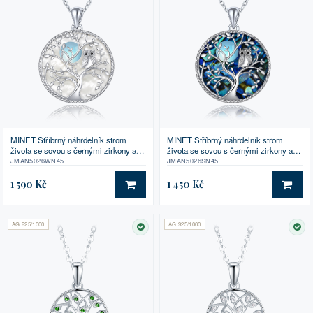
MINET Stříbrný náhrdelník strom
MINET Stříbrný náhrdelník strom
života se sovou s černými zirkony a
života se sovou s černými zirkony a
bílou perletí
perletí
JMAN5026WN45
JMAN5026SN45
1 590 Kč
1 450 Kč
DO KOŠÍKU
DO 
AG 925/1000
AG 925/1000
SKLADEM
SK