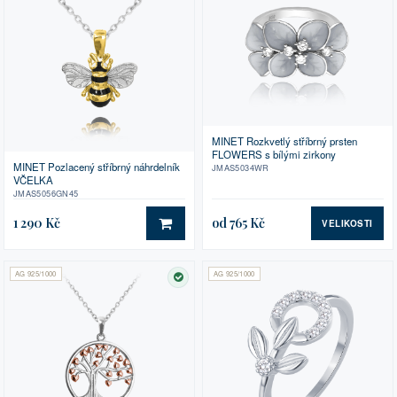
MINET Rozkvetlý stříbrný prsten
FLOWERS s bílými zirkony
MINET Pozlacený stříbrný náhrdelník
JMAS5034WR
VČELKA
JMAS5056GN45
1 290 Kč
od 765 Kč
VELIKOSTI
DO KOŠÍKU
AG 925/1000
AG 925/1000
SKLADEM