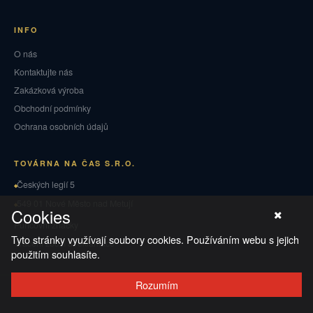
INFO
O nás
Kontaktujte nás
Zakázková výroba
Obchodní podmínky
Ochrana osobních údajů
TOVÁRNA NA ČAS S.R.O.
Českých legií 5
549 01 Nové Město nad Metují
Cookies
Puncovní značky
Tyto stránky využívají soubory cookies. Používáním webu s jejich
Vrácení zboží a reklamace
použitím souhlasíte.
Rozumím
© 2026 TOVÁRNA NA ČAS
·
Ochrana osobních údajů
·
Obchodní podmínky