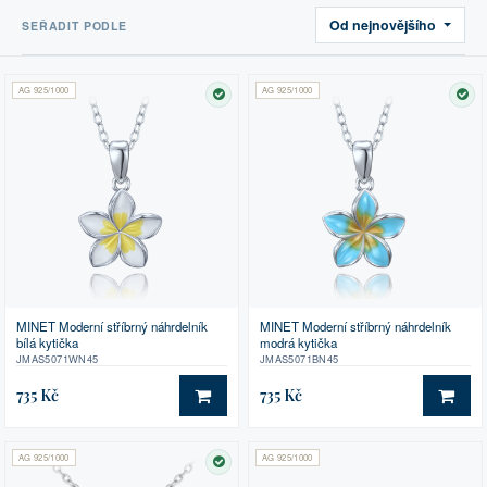
Od nejnovějšího
SEŘADIT PODLE
AG 925/1000
AG 925/1000
SKLADEM
SK
MINET Moderní stříbrný náhrdelník
MINET Moderní stříbrný náhrdelník
bílá kytička
modrá kytička
JMAS5071WN45
JMAS5071BN45
735 Kč
735 Kč
DO KOŠÍKU
DO 
AG 925/1000
AG 925/1000
SKLADEM