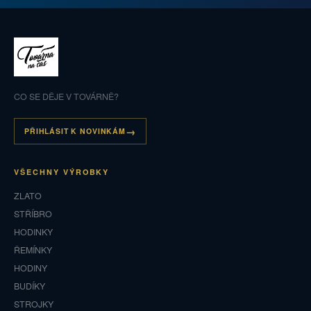
CO SE DĚJE V TOVÁRNĚ?
PŘIHLÁSIT K NOVINKÁM
VŠECHNY VÝROBKY
ZLATO
STŘÍBRO
HODINKY
ŘEMÍNKY
HODINY
BUDÍKY
STROJKY