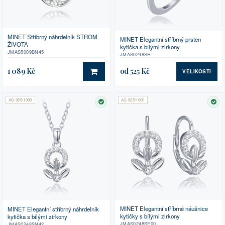
MINET Stříbrný náhrdelník STROM
MINET Elegantní stříbrný prsten
ŽIVOTA
kytička s bílými zirkony
JMAS5009BN45
JMAS0248SR
1 089 Kč
od 525 Kč
VELIKOSTI
DO KOŠÍKU
AG 925/1000
AG 925/1000
SKLADEM
SK
MINET Elegantní stříbrné náušnice
MINET Elegantní stříbrný náhrdelník
kytičky s bílými zirkony
kytička s bílými zirkony
JMAS0248SE00
JMAS0248SN42