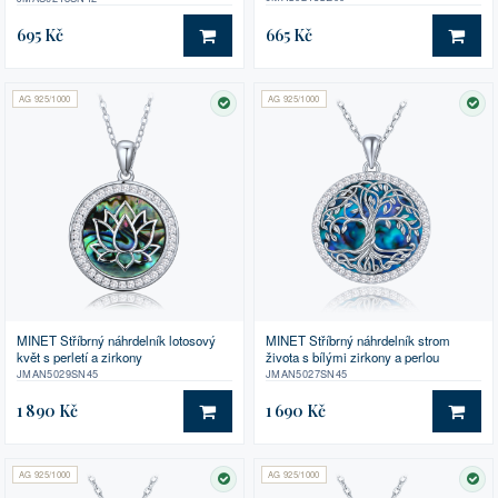
695 Kč
665 Kč
DO KOŠÍKU
DO 
AG 925/1000
AG 925/1000
SKLADEM
SK
MINET Stříbrný náhrdelník lotosový
MINET Stříbrný náhrdelník strom
květ s perletí a zirkony
života s bílými zirkony a perlou
JMAN5029SN45
JMAN5027SN45
1 890 Kč
1 690 Kč
DO KOŠÍKU
DO 
AG 925/1000
AG 925/1000
SKLADEM
SK