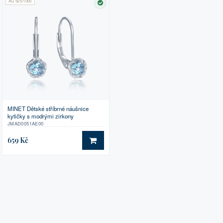
AG 925/1000
SKLADEM
MINET Dětské stříbrné náušnice
kytičky s modrými zirkony
JMAD0051AE00
659 Kč
DO KOŠÍKU