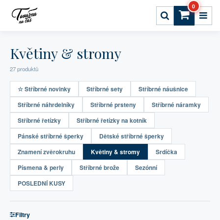
0
Květiny & stromy
27 produktů
☆ Stříbrné novinky
Stříbrné sety
Stříbrné náušnice
Stříbrné náhrdelníky
Stříbrné prsteny
Stříbrné náramky
Stříbrné řetízky
Stříbrné řetízky na kotník
Pánské stříbrné šperky
Dětské stříbrné šperky
Znamení zvěrokruhu
Květiny & stromy
Srdíčka
Písmena & perly
Stříbrné brože
Sezónní
POSLEDNÍ KUSY
Filtry