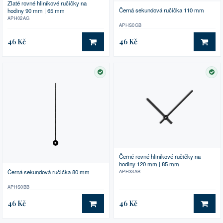
Zlaté rovné hliníkové ručičky na
Černá sekundová ručička 110 mm
hodiny 90 mm | 65 mm
APH02AG
APHS0GB
46 Kč
46 Kč
DO KOŠÍKU
DO 
SKLADEM
SK
Černé rovné hliníkové ručičky na
hodiny 120 mm | 85 mm
APH33AB
Černá sekundová ručička 80 mm
APHS0BB
46 Kč
46 Kč
DO KOŠÍKU
DO 