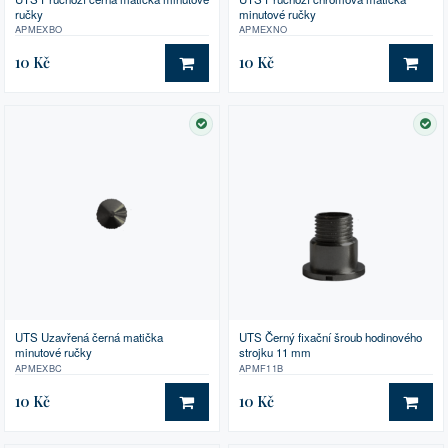
ručky
minutové ručky
APMEXBO
APMEXNO
10 Kč
10 Kč
DO KOŠÍKU
DO 
SKLADEM
SK
UTS Uzavřená černá matička
UTS Černý fixační šroub hodinového
minutové ručky
strojku 11 mm
APMEXBC
APMF11B
10 Kč
10 Kč
DO KOŠÍKU
DO 