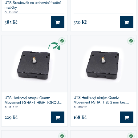
UTS Šroubovák na utahování fixační
matičky
APTC002
385 Kč
350 Kč
DO KOŠÍKU
DO 
SKLADEM
SK
UTS Hodinový strojek Quartz-
UTS Hodinový strojek Quartz-
Movement I-SHAFT 26,2 mm bez
Movement I-SHAFT HIGH TORQUE
příslušenství
se zvýšeným krouticím momentem
APMS262
APMT162
16,2 mm
229 Kč
168 Kč
DO KOŠÍKU
DO 