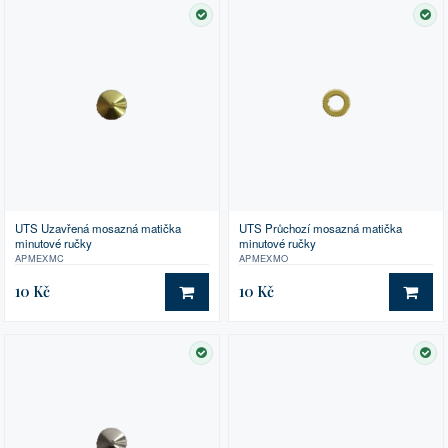
SKLADEM
SK
UTS Uzavřená mosazná matička
UTS Průchozí mosazná matička
minutové ručky
minutové ručky
APMEXMC
APMEXMO
10 Kč
10 Kč
DO KOŠÍKU
DO 
SKLADEM
SK