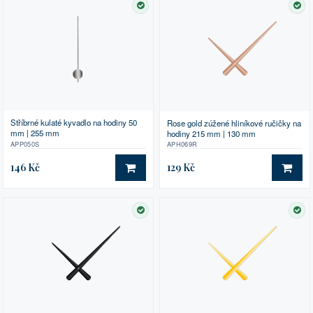
SKLADEM
SK
Stříbrné kulaté kyvadlo na hodiny 50
Rose gold zúžené hliníkové ručičky na
mm | 255 mm
hodiny 215 mm | 130 mm
APP050S
APH069R
146 Kč
129 Kč
DO KOŠÍKU
DO 
SKLADEM
SK