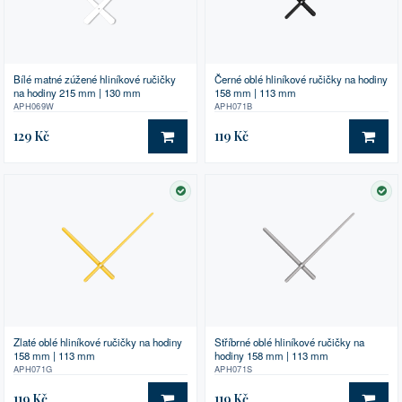
Bílé matné zúžené hliníkové ručičky
Černé oblé hliníkové ručičky na hodiny
na hodiny 215 mm | 130 mm
158 mm | 113 mm
APH069W
APH071B
129 Kč
119 Kč
DO KOŠÍKU
DO 
SKLADEM
SK
Zlaté oblé hliníkové ručičky na hodiny
Stříbrné oblé hliníkové ručičky na
158 mm | 113 mm
hodiny 158 mm | 113 mm
APH071G
APH071S
119 Kč
119 Kč