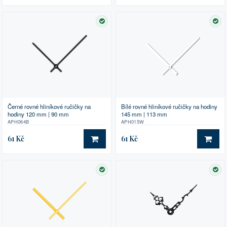
SKLADEM
SK
Černé rovné hliníkové ručičky na
Bílé rovné hliníkové ručičky na hodiny
hodiny 120 mm | 90 mm
145 mm | 113 mm
APH064B
APH015W
61 Kč
61 Kč
DO KOŠÍKU
DO 
SKLADEM
SK