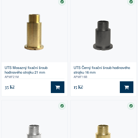
SKLADEM
SK
UTS Mosazný fixační šroub
UTS Černý fixační šroub hodinového
hodinového strojku 21 mm
strojku 16 mm
APMF21M
APMF16B
35 Kč
15 Kč
DO KOŠÍKU
DO 
SKLADEM
SK