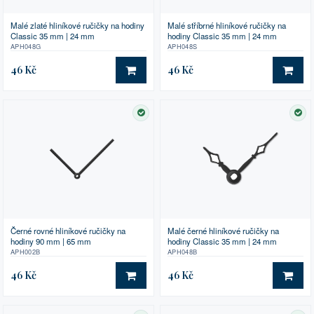
Malé zlaté hliníkové ručičky na hodiny
Malé stříbrné hliníkové ručičky na
Classic 35 mm | 24 mm
hodiny Classic 35 mm | 24 mm
APH048G
APH048S
46 Kč
46 Kč
DO KOŠÍKU
DO 
SKLADEM
SK
Černé rovné hliníkové ručičky na
Malé černé hliníkové ručičky na
hodiny 90 mm | 65 mm
hodiny Classic 35 mm | 24 mm
APH002B
APH048B
46 Kč
46 Kč
DO KOŠÍKU
DO 