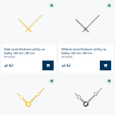
SKLADEM
SK
Zlaté rovné hliníkové ručičky na
Stříbrné rovné hliníkové ručičky na
hodiny 120 mm | 85 mm
hodiny 120 mm | 85 mm
APH33AG
APH33AS
46 Kč
46 Kč
DO KOŠÍKU
DO 
SKLADEM
SK