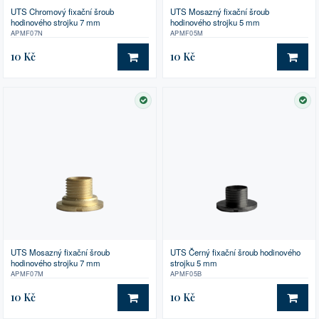
UTS Chromový fixační šroub
UTS Mosazný fixační šroub
hodinového strojku 7 mm
hodinového strojku 5 mm
APMF07N
APMF05M
10 Kč
10 Kč
DO KOŠÍKU
DO 
SKLADEM
SK
UTS Mosazný fixační šroub
UTS Černý fixační šroub hodinového
hodinového strojku 7 mm
strojku 5 mm
APMF07M
APMF05B
10 Kč
10 Kč
DO KOŠÍKU
DO 