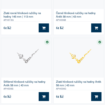
Zlaté rovné hliníkové ručičky na
Černé hliníkové ručičky na hodiny
hodiny 145 mm | 113 mm
Antik 58 mm | 43 mm
APH015G
APH036B
61 Kč
61 Kč
DO KOŠÍKU
DO 
SKLADEM
SK
Stříbrné hliníkové ručičky na hodiny
Zlaté hliníkové ručičky na hodiny Antik
Antik 58 mm | 43 mm
58 mm | 43 mm
APH036S
APH036G
61 Kč
61 Kč
DO KOŠÍKU
DO 