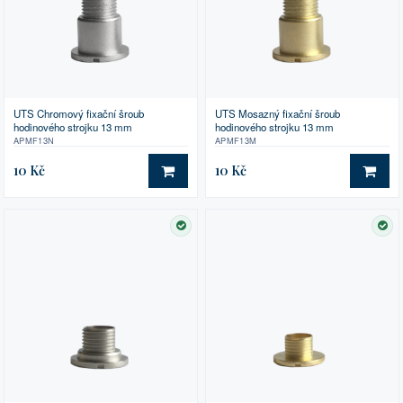
UTS Chromový fixační šroub
UTS Mosazný fixační šroub
hodinového strojku 13 mm
hodinového strojku 13 mm
APMF13N
APMF13M
10 Kč
10 Kč
DO KOŠÍKU
DO 
SKLADEM
SK