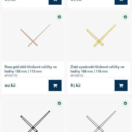
DO KOŠÍKU
DO 
SKLADEM
SK
Rose gold oblé hliníkové ručičky na
Zlaté vyseknuté hliníkové ručičky na
hodiny 158 mm | 113 mm
hodiny 168 mm | 118 mm
APH071R
APH051G
119 Kč
85 Kč
DO KOŠÍKU
DO 
SKLADEM
SK