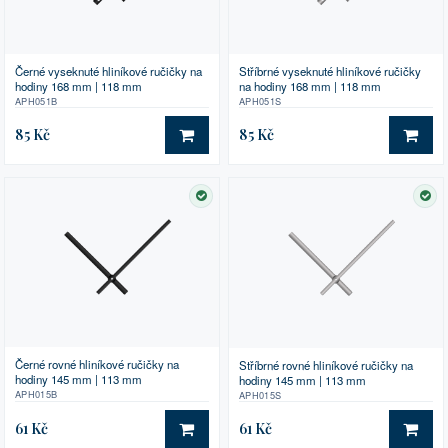
Černé vyseknuté hliníkové ručičky na
Stříbrné vyseknuté hliníkové ručičky
hodiny 168 mm | 118 mm
na hodiny 168 mm | 118 mm
APH051B
APH051S
85 Kč
85 Kč
DO KOŠÍKU
DO 
SKLADEM
SK
Černé rovné hliníkové ručičky na
Stříbrné rovné hliníkové ručičky na
hodiny 145 mm | 113 mm
hodiny 145 mm | 113 mm
APH015B
APH015S
61 Kč
61 Kč
DO KOŠÍKU
DO 