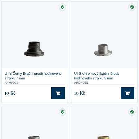
SKLADEM
SK
UTS Černý fixační šroub hodinového
UTS Chromový fixační šroub
strojku 7 mm
hodinového strojku 5 mm
APMF07B
APMF05N
10 Kč
10 Kč
DO KOŠÍKU
DO 
SKLADEM
SK