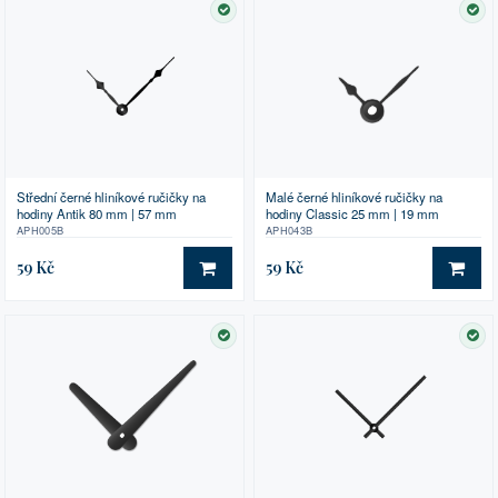
SKLADEM
SK
Střední černé hliníkové ručičky na
Malé černé hliníkové ručičky na
hodiny Antik 80 mm | 57 mm
hodiny Classic 25 mm | 19 mm
APH005B
APH043B
59 Kč
59 Kč
DO KOŠÍKU
DO 
SKLADEM
SK