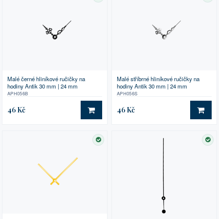
Malé černé hliníkové ručičky na
Malé stříbrné hliníkové ručičky na
hodiny Antik 30 mm | 24 mm
hodiny Antik 30 mm | 24 mm
APH056B
APH056S
46 Kč
46 Kč
DO KOŠÍKU
DO 
SKLADEM
SK