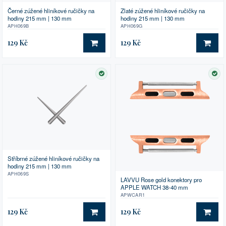
Černé zúžené hliníkové ručičky na
Zlaté zúžené hliníkové ručičky na
hodiny 215 mm | 130 mm
hodiny 215 mm | 130 mm
APH069B
APH069G
129 Kč
129 Kč
DO KOŠÍKU
DO 
SKLADEM
SK
Stříbrné zúžené hliníkové ručičky na
hodiny 215 mm | 130 mm
APH069S
LAVVU Rose gold konektory pro
APPLE WATCH 38-40 mm
APWCAR1
129 Kč
129 Kč
DO KOŠÍKU
DO 