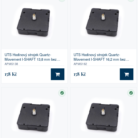
SKLADEM
SK
UTS Hodinový strojek Quartz-
UTS Hodinový strojek Quartz-
Movement I-SHAFT 13,8 mm bez
Movement I-SHAFT 16,2 mm bez
příslušenství
příslušenství
APMS138
APMS162
158 Kč
158 Kč
DO KOŠÍKU
DO 
SKLADEM
SK