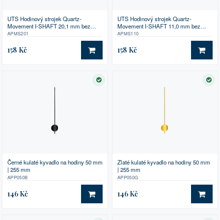
UTS Hodinový strojek Quartz-
UTS Hodinový strojek Quartz-
Movement I-SHAFT 20,1 mm bez
Movement I-SHAFT 11,0 mm bez
příslušenství
příslušenství
APMS201
APMS110
158 Kč
158 Kč
DO KOŠÍKU
DO 
SKLADEM
SK
Černé kulaté kyvadlo na hodiny 50 mm
Zlaté kulaté kyvadlo na hodiny 50 mm
| 255 mm
| 255 mm
APP050B
APP050G
146 Kč
146 Kč
DO KOŠÍKU
DO 