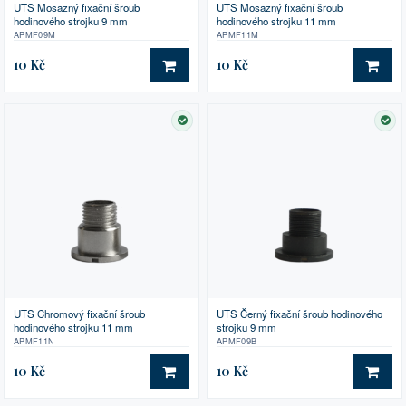
UTS Mosazný fixační šroub
UTS Mosazný fixační šroub
hodinového strojku 9 mm
hodinového strojku 11 mm
APMF09M
APMF11M
10 Kč
10 Kč
DO KOŠÍKU
DO 
SKLADEM
SK
UTS Chromový fixační šroub
UTS Černý fixační šroub hodinového
hodinového strojku 11 mm
strojku 9 mm
APMF11N
APMF09B
10 Kč
10 Kč
DO KOŠÍKU
DO 