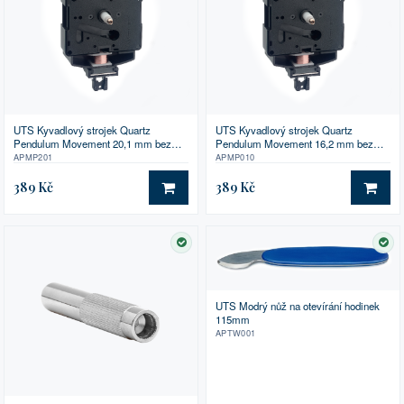
UTS Kyvadlový strojek Quartz
UTS Kyvadlový strojek Quartz
Pendulum Movement 20,1 mm bez
Pendulum Movement 16,2 mm bez
příslušenství
příslušenství
APMP201
APMP010
389 Kč
389 Kč
DO KOŠÍKU
DO 
SKLADEM
SK
UTS Modrý nůž na otevírání hodinek
115mm
APTW001