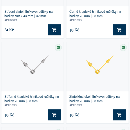
Střední zlaté hliníkové ručičky na
Černé klasické hliníkové ručičky na
hodiny Antik 43 mm | 32 mm
hodiny 73 mm | 53 mm
APH038G
APH103B
61 Kč
59 Kč
DO KOŠÍKU
DO 
SKLADEM
SK
Stříbrné klasické hliníkové ručičky na
Zlaté klasické hliníkové ručičky na
hodiny 73 mm | 53 mm
hodiny 73 mm | 53 mm
APH103S
APH103G
59 Kč
59 Kč
DO KOŠÍKU
DO 