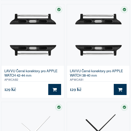
SKLADEM
SK
LAVVU Černé konektory pro APPLE
LAVVU Černé konektory pro APPLE
WATCH 42-44 mm
WATCH 38-40 mm
APWCAB2
APWCAB1
129 Kč
129 Kč
DO KOŠÍKU
DO 
SKLADEM
SK