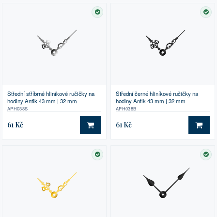
SKLADEM
SK
Střední stříbrné hliníkové ručičky na
Střední černé hliníkové ručičky na
hodiny Antik 43 mm | 32 mm
hodiny Antik 43 mm | 32 mm
APH038S
APH038B
61 Kč
61 Kč
DO KOŠÍKU
DO 
SKLADEM
SK