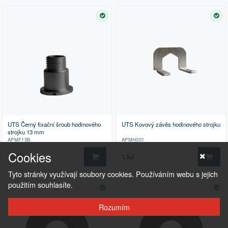
SKLADEM
SK
UTS Černý fixační šroub hodinového
UTS Kovový závěs hodinového strojku
strojku 13 mm
APMF13B
APMH001
Cookies
10 Kč
5 Kč
DO KOŠÍKU
DO 
Tyto stránky využívají soubory cookies. Používáním webu s jejich
použitím souhlasíte.
SKLADEM
SK
Rozumím