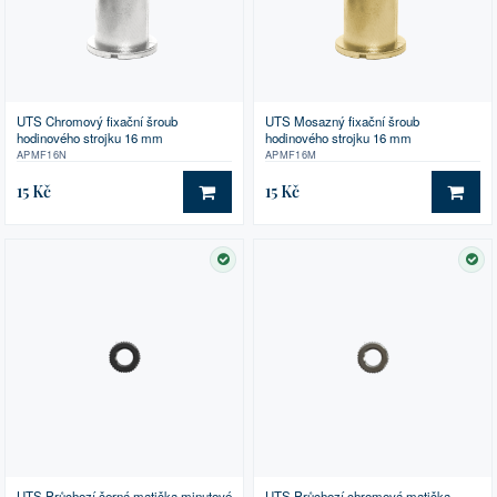
UTS Chromový fixační šroub
UTS Mosazný fixační šroub
hodinového strojku 16 mm
hodinového strojku 16 mm
APMF16N
APMF16M
15 Kč
15 Kč
DO KOŠÍKU
DO 
SKLADEM
SK
UTS Průchozí černá matička minutové
UTS Průchozí chromová matička