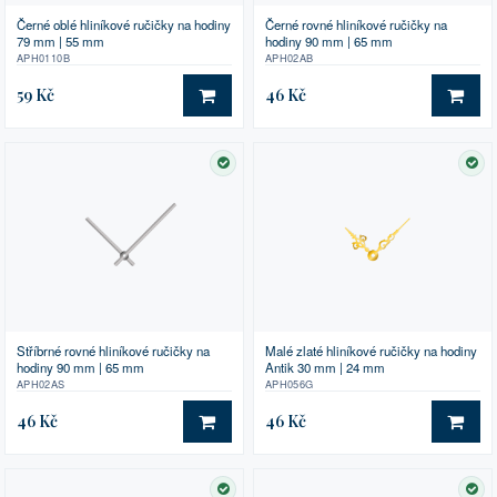
Černé oblé hliníkové ručičky na hodiny
Černé rovné hliníkové ručičky na
79 mm | 55 mm
hodiny 90 mm | 65 mm
APH0110B
APH02AB
59 Kč
46 Kč
DO KOŠÍKU
DO 
SKLADEM
SK
Stříbrné rovné hliníkové ručičky na
Malé zlaté hliníkové ručičky na hodiny
hodiny 90 mm | 65 mm
Antik 30 mm | 24 mm
APH02AS
APH056G
46 Kč
46 Kč
DO KOŠÍKU
DO 
SKLADEM
SK