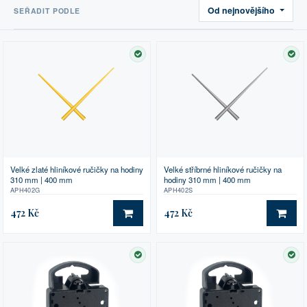
Od nejnovějšího
SEŘADIT PODLE
SKLADEM
SK
Velké zlaté hliníkové ručičky na hodiny
Velké stříbrné hliníkové ručičky na
310 mm | 400 mm
hodiny 310 mm | 400 mm
APH402G
APH402S
472 Kč
472 Kč
DO KOŠÍKU
DO 
SKLADEM
SK