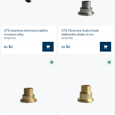
UTS Uzavřená chromová matička
UTS Chromový fixační šroub
minutové ručky
hodinového strojku 9 mm
APMEXNC
APMF09N
10 Kč
10 Kč
DO KOŠÍKU
DO 
SKLADEM
SK