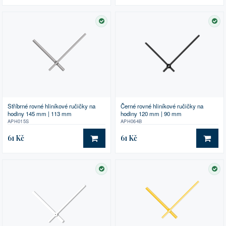
SKLADEM
SK
Stříbrné rovné hliníkové ručičky na
Černé rovné hliníkové ručičky na
hodiny 145 mm | 113 mm
hodiny 120 mm | 90 mm
APH015S
APH064B
61 Kč
61 Kč
DO KOŠÍKU
DO 
SKLADEM
SK