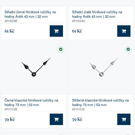
Střední černé hliníkové ručičky na
Střední zlaté hliníkové ručičky na
hodiny Antik 43 mm | 32 mm
hodiny Antik 43 mm | 32 mm
APH038B
APH038G
61 Kč
61 Kč
DO KOŠÍKU
DO 
SKLADEM
SK
Černé klasické hliníkové ručičky na
Stříbrné klasické hliníkové ručičky na
hodiny 73 mm | 53 mm
hodiny 73 mm | 53 mm
APH103B
APH103S
59 Kč
59 Kč
DO KOŠÍKU
DO 