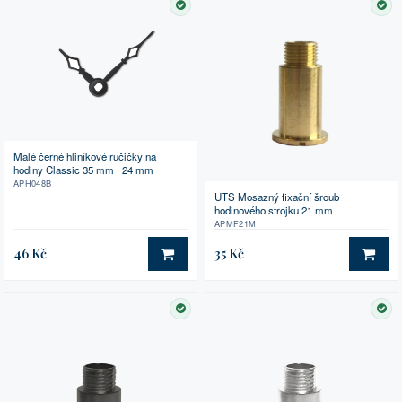
SKLADEM
SK
Malé černé hliníkové ručičky na
hodiny Classic 35 mm | 24 mm
APH048B
UTS Mosazný fixační šroub
hodinového strojku 21 mm
APMF21M
46 Kč
35 Kč
DO KOŠÍKU
DO 
SKLADEM
SK