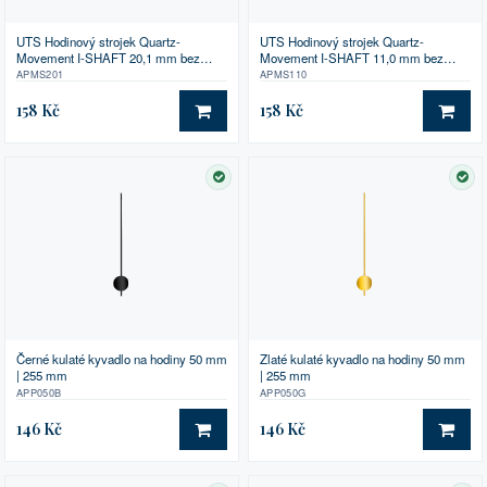
UTS Hodinový strojek Quartz-
UTS Hodinový strojek Quartz-
Movement I-SHAFT 20,1 mm bez
Movement I-SHAFT 11,0 mm bez
příslušenství
příslušenství
APMS201
APMS110
158 Kč
158 Kč
DO KOŠÍKU
DO 
SKLADEM
SK
Černé kulaté kyvadlo na hodiny 50 mm
Zlaté kulaté kyvadlo na hodiny 50 mm
| 255 mm
| 255 mm
APP050B
APP050G
146 Kč
146 Kč
DO KOŠÍKU
DO 