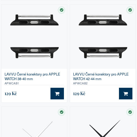
SKLADEM
SK
LAVVU Černé konektory pro APPLE
LAVVU Černé konektory pro APPLE
WATCH 38-40 mm
WATCH 42-44 mm
APWCAB1
APWCAB2
129 Kč
129 Kč
DO KOŠÍKU
DO 
SKLADEM
SK