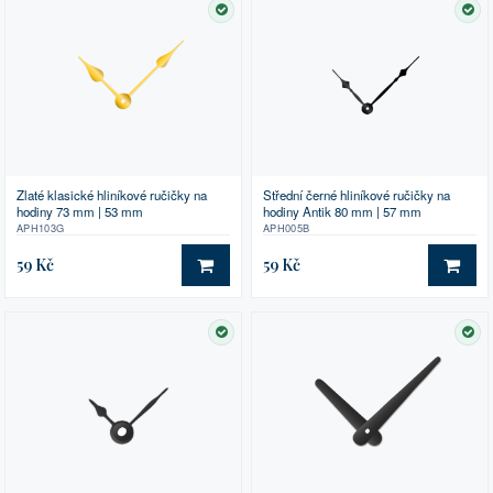
SKLADEM
SK
Zlaté klasické hliníkové ručičky na
Střední černé hliníkové ručičky na
hodiny 73 mm | 53 mm
hodiny Antik 80 mm | 57 mm
APH103G
APH005B
59 Kč
59 Kč
DO KOŠÍKU
DO 
SKLADEM
SK