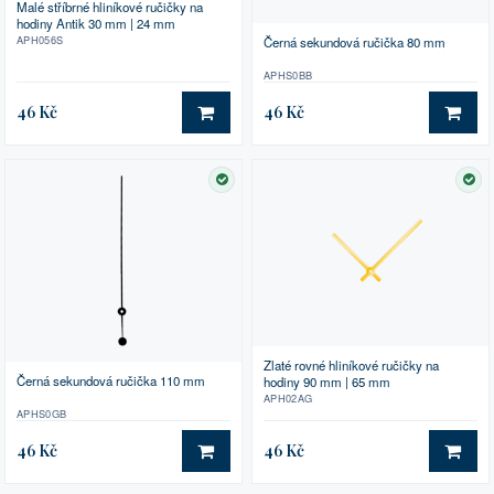
Malé stříbrné hliníkové ručičky na
hodiny Antik 30 mm | 24 mm
APH056S
Černá sekundová ručička 80 mm
APHS0BB
46 Kč
46 Kč
DO KOŠÍKU
DO 
SKLADEM
SK
Zlaté rovné hliníkové ručičky na
Černá sekundová ručička 110 mm
hodiny 90 mm | 65 mm
APH02AG
APHS0GB
46 Kč
46 Kč
DO KOŠÍKU
DO 