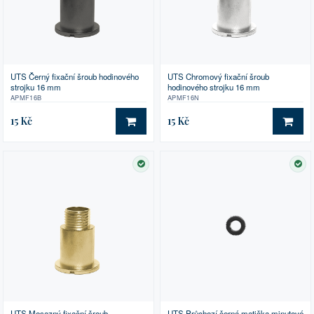
UTS Černý fixační šroub hodinového
UTS Chromový fixační šroub
strojku 16 mm
hodinového strojku 16 mm
APMF16B
APMF16N
15 Kč
15 Kč
DO KOŠÍKU
DO 
SKLADEM
SK
UTS Mosazný fixační šroub
UTS Průchozí černá matička minutové