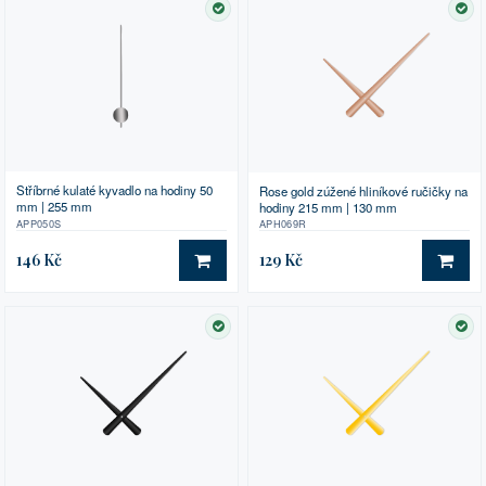
SKLADEM
SK
Stříbrné kulaté kyvadlo na hodiny 50
Rose gold zúžené hliníkové ručičky na
mm | 255 mm
hodiny 215 mm | 130 mm
APP050S
APH069R
146 Kč
129 Kč
DO KOŠÍKU
DO 
SKLADEM
SK