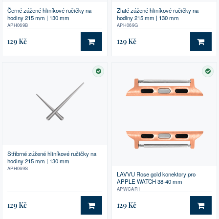
Černé zúžené hliníkové ručičky na
Zlaté zúžené hliníkové ručičky na
hodiny 215 mm | 130 mm
hodiny 215 mm | 130 mm
APH069B
APH069G
129 Kč
129 Kč
DO KOŠÍKU
DO 
SKLADEM
SK
Stříbrné zúžené hliníkové ručičky na
hodiny 215 mm | 130 mm
APH069S
LAVVU Rose gold konektory pro
APPLE WATCH 38-40 mm
APWCAR1
129 Kč
129 Kč
DO KOŠÍKU
DO 