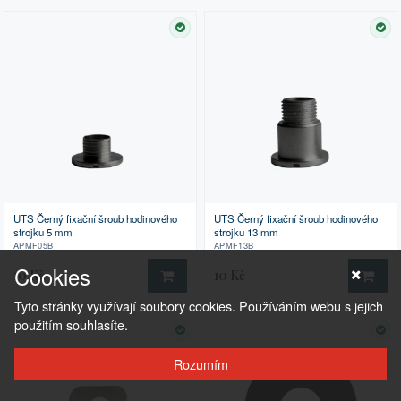
SKLADEM
SK
UTS Černý fixační šroub hodinového
UTS Černý fixační šroub hodinového
strojku 5 mm
strojku 13 mm
APMF05B
APMF13B
Cookies
10 Kč
10 Kč
DO KOŠÍKU
DO 
Tyto stránky využívají soubory cookies. Používáním webu s jejich
použitím souhlasíte.
SKLADEM
SK
Rozumím