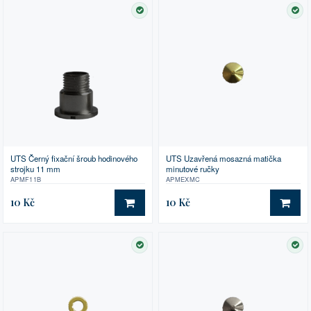
SKLADEM
SK
UTS Černý fixační šroub hodinového
UTS Uzavřená mosazná matička
strojku 11 mm
minutové ručky
APMF11B
APMEXMC
10 Kč
10 Kč
DO KOŠÍKU
DO 
SKLADEM
SK