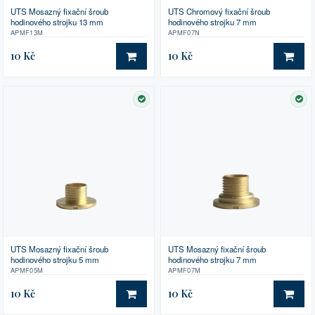
UTS Mosazný fixační šroub
UTS Chromový fixační šroub
hodinového strojku 13 mm
hodinového strojku 7 mm
APMF13M
APMF07N
10 Kč
10 Kč
DO KOŠÍKU
DO 
SKLADEM
SK
UTS Mosazný fixační šroub
UTS Mosazný fixační šroub
hodinového strojku 5 mm
hodinového strojku 7 mm
APMF05M
APMF07M
10 Kč
10 Kč
DO KOŠÍKU
DO 