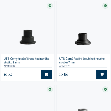
SKLADEM
SK
UTS Černý fixační šroub hodinového
UTS Černý fixační šroub hodinového
strojku 9 mm
strojku 7 mm
APMF09B
APMF07B
10 Kč
10 Kč
DO KOŠÍKU
DO 
SKLADEM
SK