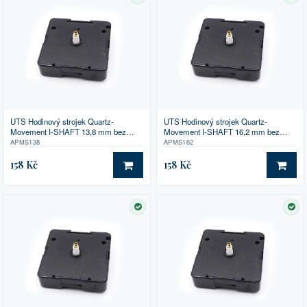
SKLADEM
SK
UTS Hodinový strojek Quartz-
UTS Hodinový strojek Quartz-
Movement I-SHAFT 13,8 mm bez
Movement I-SHAFT 16,2 mm bez
příslušenství
příslušenství
APMS138
APMS162
158 Kč
158 Kč
DO KOŠÍKU
DO 
SKLADEM
SK