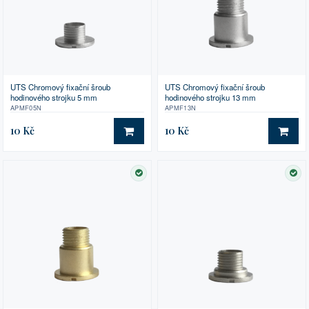
UTS Chromový fixační šroub
UTS Chromový fixační šroub
hodinového strojku 5 mm
hodinového strojku 13 mm
APMF05N
APMF13N
10 Kč
10 Kč
DO KOŠÍKU
DO 
SKLADEM
SK