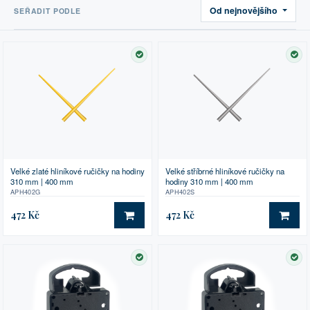
Od nejnovějšího
SEŘADIT PODLE
SKLADEM
SK
Velké zlaté hliníkové ručičky na hodiny
Velké stříbrné hliníkové ručičky na
310 mm | 400 mm
hodiny 310 mm | 400 mm
APH402G
APH402S
472 Kč
472 Kč
DO KOŠÍKU
DO 
SKLADEM
SK