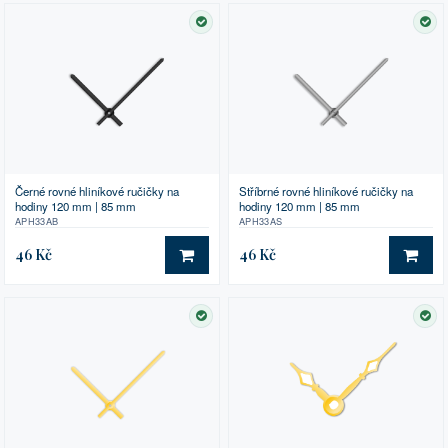
SKLADEM
SK
Černé rovné hliníkové ručičky na
Stříbrné rovné hliníkové ručičky na
hodiny 120 mm | 85 mm
hodiny 120 mm | 85 mm
APH33AB
APH33AS
46 Kč
46 Kč
DO KOŠÍKU
DO 
SKLADEM
SK