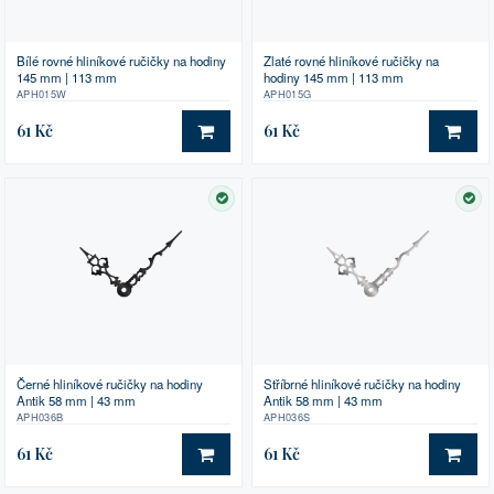
Zlaté rovné hliníkové ručičky na
Bílé rovné hliníkové ručičky na hodiny
hodiny 145 mm | 113 mm
145 mm | 113 mm
APH015G
APH015W
61 Kč
61 Kč
DO KOŠÍKU
DO 
SKLADEM
SK
Černé hliníkové ručičky na hodiny
Stříbrné hliníkové ručičky na hodiny
Antik 58 mm | 43 mm
Antik 58 mm | 43 mm
APH036B
APH036S
61 Kč
61 Kč
DO KOŠÍKU
DO 