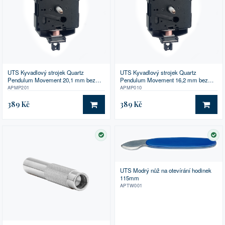
UTS Kyvadlový strojek Quartz
UTS Kyvadlový strojek Quartz
Pendulum Movement 20,1 mm bez
Pendulum Movement 16,2 mm bez
příslušenství
příslušenství
APMP201
APMP010
389 Kč
389 Kč
DO KOŠÍKU
DO 
SKLADEM
SK
UTS Modrý nůž na otevírání hodinek
115mm
APTW001