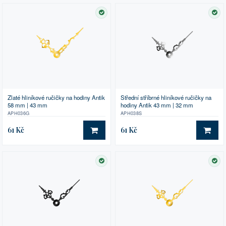
SKLADEM
SK
Zlaté hliníkové ručičky na hodiny Antik
Střední stříbrné hliníkové ručičky na
58 mm | 43 mm
hodiny Antik 43 mm | 32 mm
APH036G
APH038S
61 Kč
61 Kč
DO KOŠÍKU
DO 
SKLADEM
SK