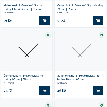
Malé černé hliníkové ručičky na
Černé oblé hliníkové ručičky na hodiny
hodiny Classic 25 mm | 19 mm
79 mm | 55 mm
APH043B
APH0110B
59 Kč
59 Kč
DO KOŠÍKU
DO 
SKLADEM
SK
Černé rovné hliníkové ručičky na
Stříbrné rovné hliníkové ručičky na
hodiny 90 mm | 65 mm
hodiny 90 mm | 65 mm
APH02AB
APH02AS
46 Kč
46 Kč
DO KOŠÍKU
DO 
SKLADEM
SK