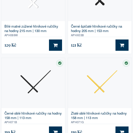
Bílé matné zúžené hliníkové ručičky
Černé špičaté hliníkové ručičky na
na hodiny 215 mm | 130 mm
hodiny 205 mm | 153 mm
APH069W
APHX03B
129 Kč
121 Kč
DO KOŠÍKU
DO 
SKLADEM
SK
Černé oblé hliníkové ručičky na hodiny
Zlaté oblé hliníkové ručičky na hodiny
158 mm | 113 mm
158 mm | 113 mm
APH071B
APH071G
119 Kč
119 Kč