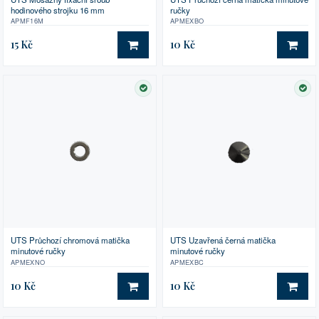
hodinového strojku 16 mm
ručky
APMF16M
APMEXBO
15 Kč
10 Kč
DO KOŠÍKU
DO 
SKLADEM
SK
UTS Průchozí chromová matička
UTS Uzavřená černá matička
minutové ručky
minutové ručky
APMEXNO
APMEXBC
10 Kč
10 Kč
DO KOŠÍKU
DO 