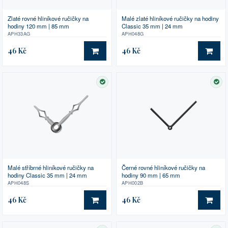
Zlaté rovné hliníkové ručičky na
Malé zlaté hliníkové ručičky na hodiny
hodiny 120 mm | 85 mm
Classic 35 mm | 24 mm
APH33AG
APH048G
46 Kč
46 Kč
DO KOŠÍKU
DO 
SKLADEM
SK
Malé stříbrné hliníkové ručičky na
Černé rovné hliníkové ručičky na
hodiny Classic 35 mm | 24 mm
hodiny 90 mm | 65 mm
APH048S
APH002B
46 Kč
46 Kč
DO KOŠÍKU
DO 