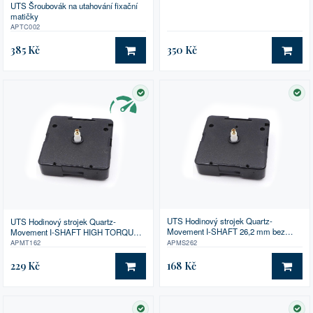
UTS Šroubovák na utahování fixační
matičky
APTC002
385 Kč
350 Kč
DO KOŠÍKU
DO 
SKLADEM
SK
UTS Hodinový strojek Quartz-
UTS Hodinový strojek Quartz-
Movement I-SHAFT 26,2 mm bez
Movement I-SHAFT HIGH TORQUE
příslušenství
se zvýšeným krouticím momentem
APMS262
APMT162
16,2 mm
229 Kč
168 Kč
DO KOŠÍKU
DO 