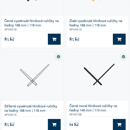
Černé vyseknuté hliníkové ručičky na
Zlaté vyseknuté hliníkové ručičky na
hodiny 168 mm | 118 mm
hodiny 168 mm | 118 mm
APH051B
APH051G
85 Kč
85 Kč
DO KOŠÍKU
DO 
SKLADEM
SK
Černé rovné hliníkové ručičky na
Stříbrné vyseknuté hliníkové ručičky
hodiny 145 mm | 113 mm
na hodiny 168 mm | 118 mm
APH015B
APH051S
85 Kč
61 Kč
DO KOŠÍKU
DO 