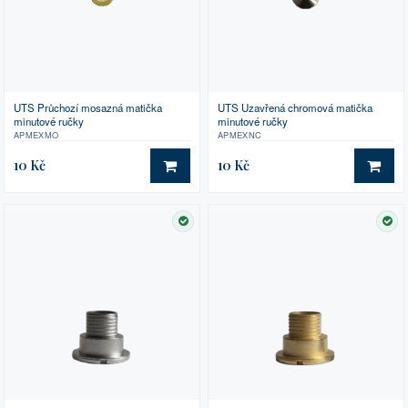
UTS Průchozí mosazná matička
UTS Uzavřená chromová matička
minutové ručky
minutové ručky
APMEXMO
APMEXNC
10 Kč
10 Kč
DO KOŠÍKU
DO 
SKLADEM
SK