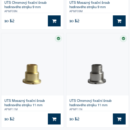
UTS Chromový fixační šroub
UTS Mosazný fixační šroub
hodinového strojku 9 mm
hodinového strojku 9 mm
APMF09N
APMF09M
10 Kč
10 Kč
DO KOŠÍKU
DO 
SKLADEM
SK
UTS Mosazný fixační šroub
UTS Chromový fixační šroub
hodinového strojku 11 mm
hodinového strojku 11 mm
APMF11M
APMF11N
10 Kč
10 Kč
DO KOŠÍKU
DO 