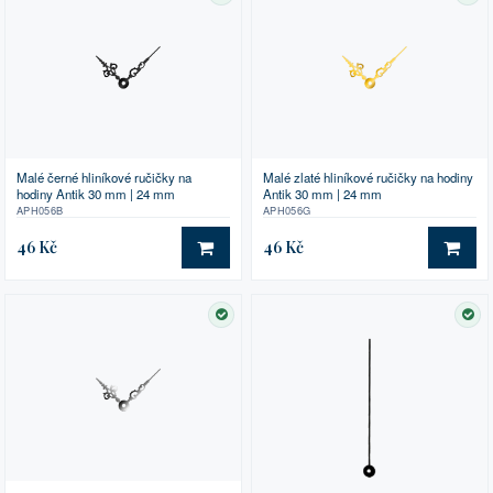
Malé černé hliníkové ručičky na
Malé zlaté hliníkové ručičky na hodiny
hodiny Antik 30 mm | 24 mm
Antik 30 mm | 24 mm
APH056B
APH056G
46 Kč
46 Kč
DO KOŠÍKU
DO 
SKLADEM
SK