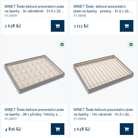
MINET Šedo-béžové prezentační plato
MINET Šedo- béžové prezentační
na šperky - 3x náhrdelník - 31,5 x 22,5
plato na šperky - prsteny - 31,5 x 22,5
cm
cm
XTJSB09
XTJSB08
2 638 Kč
3 122 Kč
DO KOŠÍKU
DO 
SKLADEM
SK
MINET Šedo-béžové prezentační plato
MINET Šedo-béžové prezentační plato
na šperky - 28 x přívěsy / řetízky s
na šperky - 14x náramek - 31,5 x 22,5
přívěskem - 31,5 x 22,5 cm
cm
XTJSB07
XTJSB06
4 816 Kč
2 638 Kč
DO KOŠÍKU
DO 