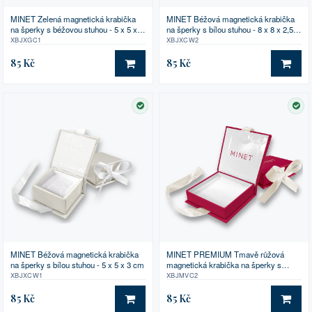
MINET Béžová magnetická krabička
MINET Zelená magnetická krabička
na šperky s bílou stuhou - 8 x 8 x 2,5
na šperky s béžovou stuhou - 5 x 5 x 3
cm
cm
XBJXCW2
XBJXGC1
85 Kč
85 Kč
DO KOŠÍKU
DO 
SKLADEM
SK
MINET PREMIUM Tmavě růžová
MINET Béžová magnetická krabička
magnetická krabička na šperky s
na šperky s bílou stuhou - 5 x 5 x 3 cm
béžovou stuhou - 8 x 8 x 2,5 cm
XBJMVC2
XBJXCW1
85 Kč
85 Kč
DO KOŠÍKU
DO 