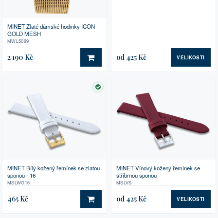
MINET Zlaté dámské hodinky ICON
GOLD MESH
MWL5099
2 190 Kč
od 425 Kč
VELIKOSTI
DO KOŠÍKU
SKLADEM
MINET Bílý kožený řemínek se zlatou
MINET Vínový kožený řemínek se
sponou - 16
stříbrnou sponou
MSLWG16
MSLVS
465 Kč
od 425 Kč
VELIKOSTI
DO KOŠÍKU