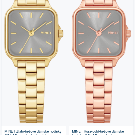
MINET Zlato-béžové dámské hodinky
MINET Rose gold-béžové dámské