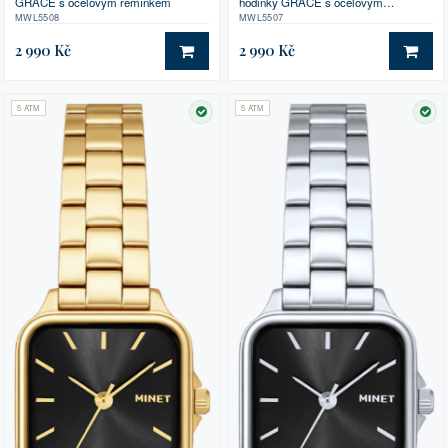
GRACE s ocelovým řemínkem
hodinky GRACE s ocelovým
řemínkem
MWL5508
MWL5507
2 990 Kč
2 990 Kč
DO KOŠÍKU
DO 
5 ATM
5 ATM
SKLADEM
SK