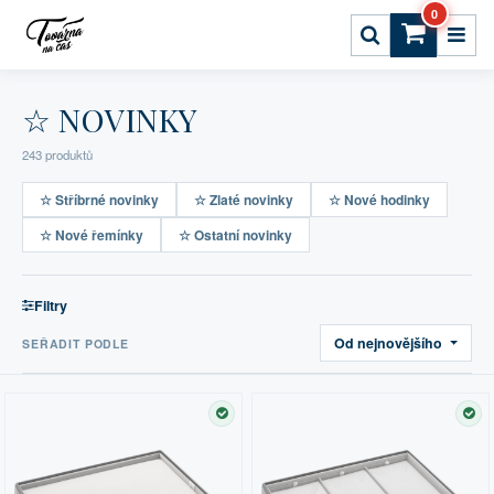
0
☆ NOVINKY
243 produktů
☆ Stříbrné novinky
☆ Zlaté novinky
☆ Nové hodinky
☆ Nové řemínky
☆ Ostatní novinky
Filtry
Od nejnovějšího
SEŘADIT PODLE
SKLADEM
SK