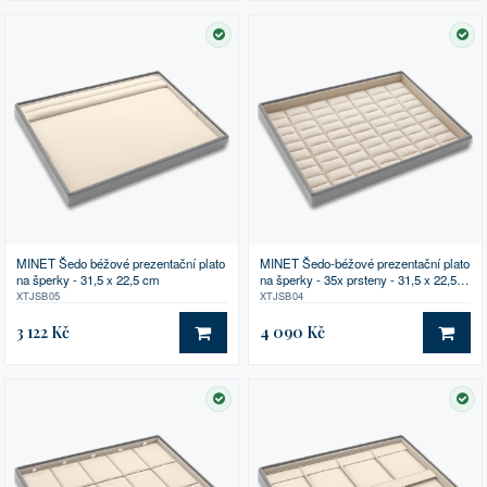
SKLADEM
SK
MINET Šedo béžové prezentační plato
MINET Šedo-béžové prezentační plato
na šperky - 31,5 x 22,5 cm
na šperky - 35x prsteny - 31,5 x 22,5
cm
XTJSB05
XTJSB04
3 122 Kč
4 090 Kč
DO KOŠÍKU
DO 
SKLADEM
SK