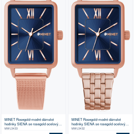
MINET Rosegold-modré dámské
MINET Rosegold-modré dámské
hodinky SIENA se rosegold ocelovým
hodinky SIENA se rosegold ocelovým
řemínkem
řemínkem
MWL5433
MWL5432