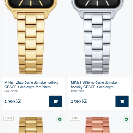
MINET Zlato-černé dámské hodinky
MINET Stříbrno-černé dámské
GRACE s ocelovým řemínkem
hodinky GRACE s ocelovým
řemínkem
MWL5506
MWL5505
2 990 Kč
2 590 Kč
DO KOŠÍKU
DO 
5 ATM
5 ATM
SKLADEM
SK