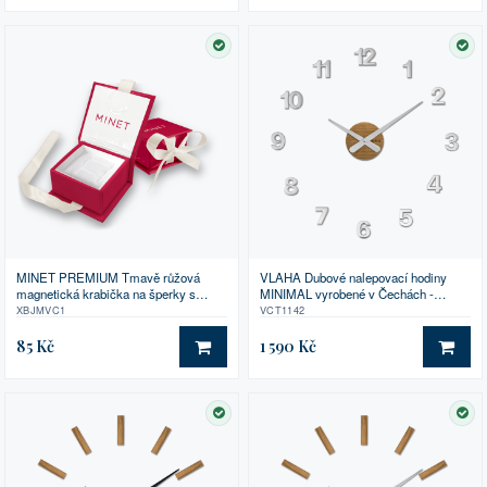
SKLADEM
SK
MINET PREMIUM Tmavě růžová
VLAHA Dubové nalepovací hodiny
magnetická krabička na šperky s
MINIMAL vyrobené v Čechách -
béžovou stuhou - 5 x 5 x 3 cm
stříbrné ⌀59cm
XBJMVC1
VCT1142
85 Kč
1 590 Kč
DO KOŠÍKU
DO 
SKLADEM
SK