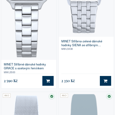
MINET Stříbrno-zelené dámské
hodinky SIENA se stříbrným
ocelovým řemínkem
MWL5438
MINET Stříbrné dámské hodinky
GRACE s ocelovým řemínkem
MWL5500
2 590 Kč
2 350 Kč
DO KOŠÍKU
DO 
ANO
ANO
SKLADEM
SK