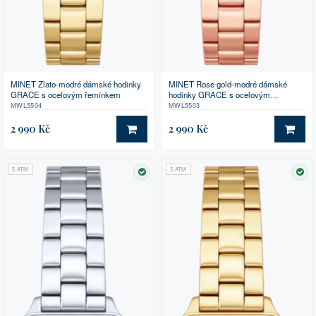
MINET Zlato-modré dámské hodinky
MINET Rose gold-modré dámské
GRACE s ocelovým řemínkem
hodinky GRACE s ocelovým
řemínkem
MWL5504
MWL5503
2 990 Kč
2 990 Kč
DO KOŠÍKU
DO 
5 ATM
5 ATM
SKLADEM
SK