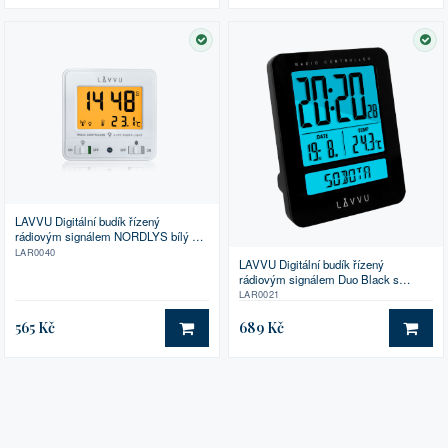
SKLADEM
SK
LAVVU Digitální budík řízený
rádiovým signálem NORDLYS bílý se
světelným senzorem
LAR0040
LAVVU Digitální budík řízený
rádiovým signálem Duo Black s
češtinou
LAR0021
565 Kč
689 Kč
DO KOŠÍKU
DO 