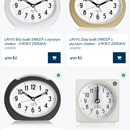
LAVVU Bílý budík SWEEP s plynulým
LAVVU Zlatý budík SWEEP s
chodem - 3 ROKY ZÁRUKA!
plynulým chodem - 3 ROKY ZÁRUKA!
LAS3050
LAS3052
499 Kč
499 Kč
DO KOŠÍKU
DO 
SKLADEM
SK