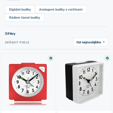
Digitální budíky
Analogové budíky s ručičkami
Rádiem řízené budíky
Filtry
Od nejnovějšího
SEŘADIT PODLE
SKLADEM
SK