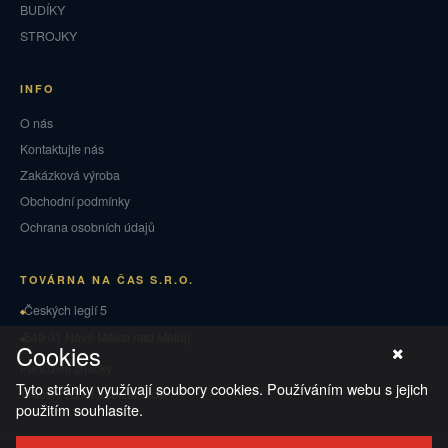
BUDÍKY
STROJKY
INFO
O nás
Kontaktujte nás
Zakázková výroba
Obchodní podmínky
Ochrana osobních údajů
TOVÁRNA NA ČAS S.R.O.
Českých legií 5
549 01 Nové Město nad Metují
Cookies
Puncovní značky
Tyto stránky využívají soubory cookies. Používáním webu s jejich
Vrácení zboží a reklamace
použitím souhlasíte.