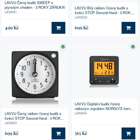
LAVVU Černý budík SWEEP s
plynulým chodem - 3 ROKY ZÁRUKA!
LAVVU Bílý rádiem řízený budík s
LAS3051
funkcí STOP Second Hand - 3 ROKY
ZÁRUKA!
LAR3020
499 Kč
699 Kč
DO KOŠÍKU
DO 
SKLADEM
SK
LAVVU Digitální budík řízený
rádiovým signálem NORDLYS černý
se světelným senzorem
LAVVU Černý rádiem řízený budík s
LAR0041
funkcí STOP Second Hand - 3 ROKY
ZÁRUKA!
LAR3021
699 Kč
565 Kč
DO KOŠÍKU
DO 