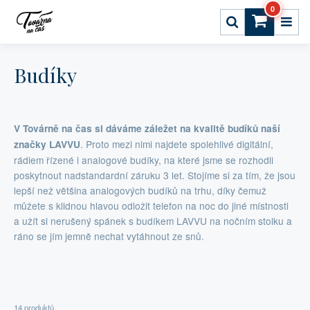
0
Budíky
V Továrně na čas si dáváme záležet na kvalitě budíků naší
. Proto mezi nimi najdete spolehlivé digitální,
značky LAVVU
rádiem řízené i analogové budíky, na které jsme se rozhodli
poskytnout nadstandardní záruku 3 let. Stojíme si za tím, že jsou
lepší než většina analogových budíků na trhu, díky čemuž
můžete s klidnou hlavou odložit telefon na noc do jiné místnosti
a užít si nerušený spánek s budíkem LAVVU na nočním stolku a
ráno se jím jemně nechat vytáhnout ze snů.
14 produktů