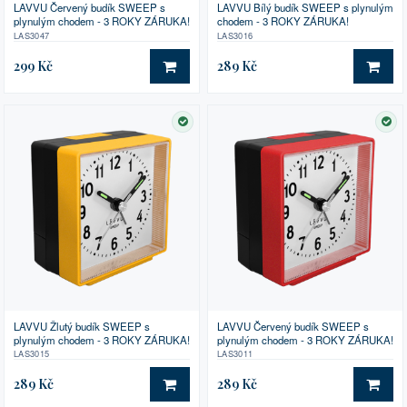
LAVVU Červený budík SWEEP s
LAVVU Bílý budík SWEEP s plynulým
plynulým chodem - 3 ROKY ZÁRUKA!
chodem - 3 ROKY ZÁRUKA!
LAS3047
LAS3016
299 Kč
289 Kč
DO KOŠÍKU
DO 
SKLADEM
SK
LAVVU Žlutý budík SWEEP s
LAVVU Červený budík SWEEP s
plynulým chodem - 3 ROKY ZÁRUKA!
plynulým chodem - 3 ROKY ZÁRUKA!
LAS3015
LAS3011
289 Kč
289 Kč
DO KOŠÍKU
DO 