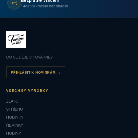
Bezplatné vrácení
14denní vrácení bez starostí
CO SE DĚJE V TOVÁRNĚ?
PŘIHLÁSIT K NOVINKÁM
VŠECHNY VÝROBKY
ZLATO
STŘÍBRO
HODINKY
ŘEMÍNKY
HODINY